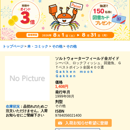
トップページ
>
本・コミック
>
その他
>
その他
ソルトウォーターフィールド全ガイド
シーバス、ロックフィッシュ、回遊魚、Ｇ
Ｔベストポイント全国４００選
Ｇａｋｋｅｎ ｍｏｏｋ
Ｇａｋｋｅｎ
価格
1,408円
発行年月
1999年08月
判型
その他
在庫状況
：品切れのためご
注文いただけません。入荷
ISBN
お知らせにご登録下さい
9784056021400