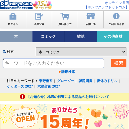
オンライン書店
【ホンヤクラブドットコム】
ログイン
会員登録
買い物かご
店舗一覧
ご利用ガイド
本
コミック
雑誌
その他商材
検索
詳細検索
注目のキーワード：
東野圭吾
｜
グローグー
｜
課題図書
｜
夏休みドリル
｜
ゲッターズ 2027
｜
六星占術 2027
【お知らせ】地震の影響による商品のお届けについて