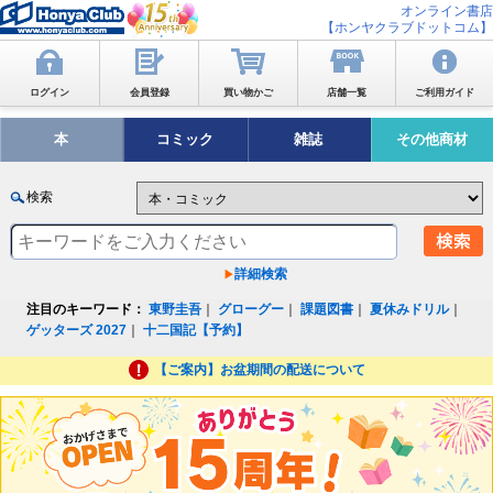
オンライン書店
【ホンヤクラブドットコム】
ログイン
会員登録
買い物かご
店舗一覧
ご利用ガイド
本
コミック
雑誌
その他商材
検索
詳細検索
注目のキーワード：
東野圭吾
｜
グローグー
｜
課題図書
｜
夏休みドリル
｜
ゲッターズ 2027
｜
十二国記【予約】
【ご案内】お盆期間の配送について