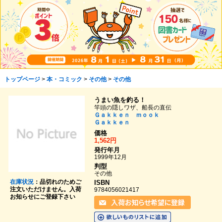
トップページ
>
本・コミック
>
その他
>
その他
うまい魚を釣る！
竿頭の隠しワザ、船長の直伝
Ｇａｋｋｅｎ ｍｏｏｋ
Ｇａｋｋｅｎ
価格
1,562円
発行年月
1999年12月
判型
その他
在庫状況
：品切れのためご
ISBN
注文いただけません。入荷
9784056021417
お知らせにご登録下さい