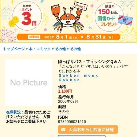
トップページ
>
本・コミック
>
その他
>
その他
陸っぱりバス・フィッシングＱ＆Ａ
「こんなときどうすればいいの？」が今す
ぐにわかる本
Ｇａｋｋｅｎ ｍｏｏｋ
Ｇａｋｋｅｎ
価格
1,100円
発行年月
2000年03月
判型
その他
在庫状況
：品切れのためご
注文いただけません。入荷
ISBN
お知らせにご登録下さい
9784056021516