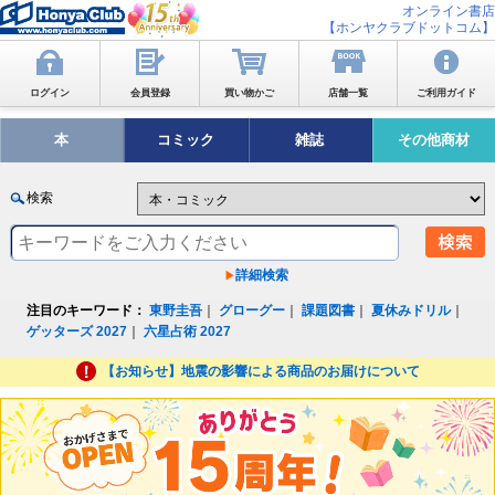
オンライン書店
【ホンヤクラブドットコム】
ログイン
会員登録
買い物かご
店舗一覧
ご利用ガイド
本
コミック
雑誌
その他商材
検索
詳細検索
注目のキーワード：
東野圭吾
｜
グローグー
｜
課題図書
｜
夏休みドリル
｜
ゲッターズ 2027
｜
六星占術 2027
【お知らせ】地震の影響による商品のお届けについて