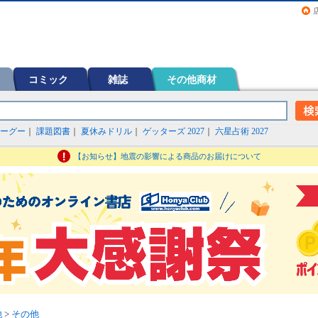
画（コミック）など在庫も充実
コミック
雑誌
その他商材
ーグー
｜
課題図書
｜
夏休みドリル
｜
ゲッターズ 2027
｜
六星占術 2027
【お知らせ】地震の影響による商品のお届けについて
他
>
その他