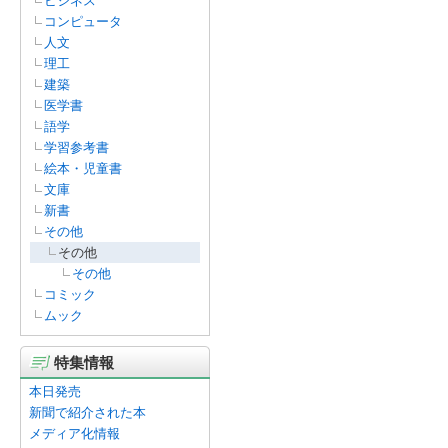
ビジネス
コンピュータ
人文
理工
建築
医学書
語学
学習参考書
絵本・児童書
文庫
新書
その他
その他
その他
コミック
ムック
特集情報
本日発売
新聞で紹介された本
メディア化情報