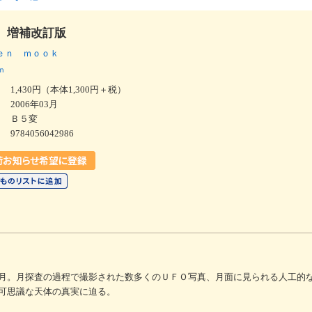
 増補改訂版
ｅｎ ｍｏｏｋ
ｎ
1,430円（本体1,300円＋税）
2006年03月
Ｂ５変
9784056042986
月。月探査の過程で撮影された数多くのＵＦＯ写真、月面に見られる人工的
可思議な天体の真実に迫る。