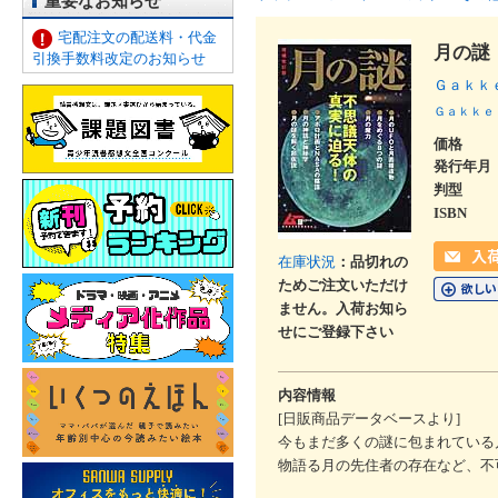
重要なお知らせ
宅配注文の配送料・代金
月の謎
引換手数料改定のお知らせ
Ｇａｋｋ
Ｇａｋｋｅ
価格
発行年月
判型
ISBN
在庫状況
：品切れの
ためご注文いただけ
ません。入荷お知ら
せにご登録下さい
内容情報
[日販商品データベースより]
今もまだ多くの謎に包まれている
物語る月の先住者の存在など、不