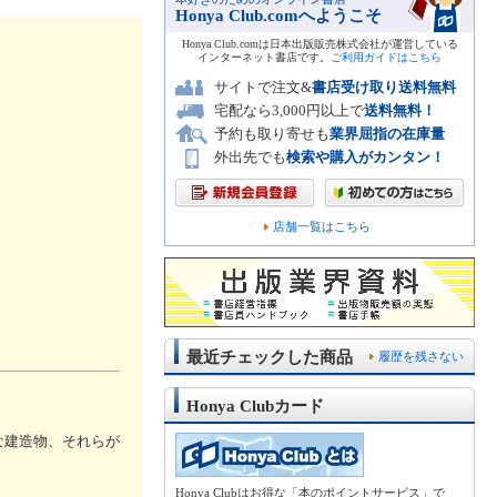
Honya Club.comへようこそ
Honya Club.comは日本出版販売株式会社が運営している
インターネット書店です。
ご利用ガイドはこちら
サイトで注文&
書店受け取り送料無料
宅配なら3,000円以上で
送料無料！
予約も取り寄せも
業界屈指の在庫量
外出先でも
検索や購入がカンタン！
店舗一覧はこちら
最近チェックした商品
履歴を残さない
Honya Clubカード
な建造物、それらが
Honya Clubはお得な「本のポイントサービス」で