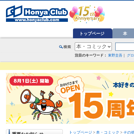
オンライン書店【ホンヤクラブ】はお好きな本屋での受け取りで送料無料！新刊予約・通販も。本（書籍）、雑誌、漫
トップページ
本
注目のキーワード：
東野圭吾
｜
グロ
トップページ
>
本・コミック
>
その