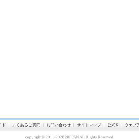
書店【ホンヤクラブ】はお好きな本屋での受け取りで送料無料！新刊予約・通販も。本（書籍）、雑誌、漫画（コミック）な
イド
よくあるご質問
お問い合わせ
サイトマップ
公式X
ウェブ
copyright© 2011-
2026 NIPPAN All Rights Reserved.