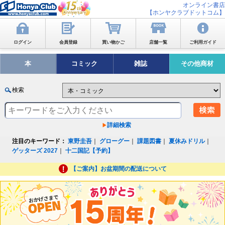
オンライン書店
【ホンヤクラブドットコム】
ログイン
会員登録
買い物かご
店舗一覧
ご利用ガイド
本
コミック
雑誌
その他商材
検索
詳細検索
注目のキーワード：
東野圭吾
｜
グローグー
｜
課題図書
｜
夏休みドリル
｜
ゲッターズ 2027
｜
十二国記【予約】
【ご案内】お盆期間の配送について