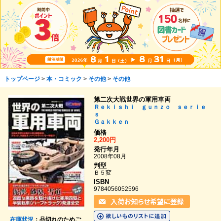
トップページ
>
本・コミック
>
その他
>
その他
第二次大戦世界の軍用車両
Ｒｅｋｉｓｈｉ ｇｕｎｚｏ ｓｅｒｉｅ
ｓ
Ｇａｋｋｅｎ
価格
2,200円
発行年月
2008年08月
判型
Ｂ５変
ISBN
9784056052596
在庫状況
：品切れのためご