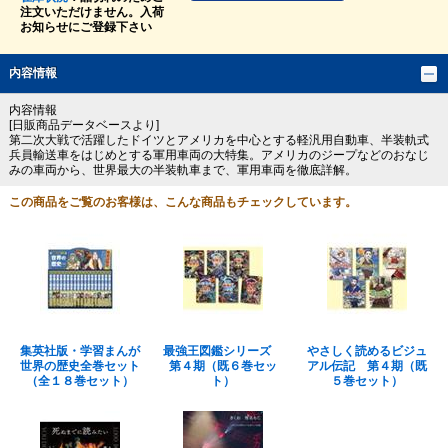
注文いただけません。入荷
お知らせにご登録下さい
内容情報
内容情報
[日販商品データベースより]
第二次大戦で活躍したドイツとアメリカを中心とする軽汎用自動車、半装軌式
兵員輸送車をはじめとする軍用車両の大特集。アメリカのジープなどのおなじ
みの車両から、世界最大の半装軌車まで、軍用車両を徹底詳解。
この商品をご覧のお客様は、こんな商品もチェックしています。
集英社版・学習まんが
最強王図鑑シリーズ
やさしく読めるビジュ
世界の歴史全巻セット
第４期（既６巻セッ
アル伝記 第４期（既
（全１８巻セット）
ト）
５巻セット）