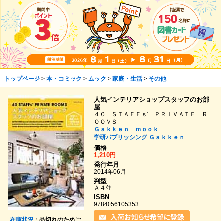
トップページ
>
本・コミック
>
ムック
>
家庭・生活
>
その他
人気インテリアショップスタッフのお部
屋
４０ ＳＴＡＦＦｓ’ ＰＲＩＶＡＴＥ Ｒ
ＯＯＭＳ
Ｇａｋｋｅｎ ｍｏｏｋ
学研パブリッシング
Ｇａｋｋｅｎ
価格
1,210円
発行年月
2014年06月
判型
Ａ４並
ISBN
9784056105353
在庫状況
：品切れのためご