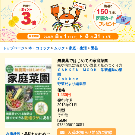
トップページ
>
本・コミック
>
ムック
>
家庭・生活
>
園芸
無農薬ではじめての家庭菜園
虫や病気に悩まない野菜と畑のつくり方
ＧＡＫＫＥＮ ＭＯＯＫ 学研趣味の菜
園
Ｇａｋｋｅｎ
野菜だより編集部
価格
1,430円
発行年月
2018年01月
判型
その他
ISBN
9784056113051
在庫状況
：品切れのためご