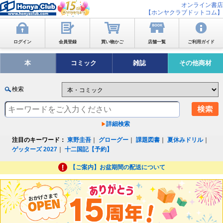
オンライン書店
【ホンヤクラブドットコム】
ログイン
会員登録
買い物かご
店舗一覧
ご利用ガイド
本
コミック
雑誌
その他商材
検索
詳細検索
注目のキーワード：
東野圭吾
｜
グローグー
｜
課題図書
｜
夏休みドリル
｜
ゲッターズ 2027
｜
十二国記【予約】
【ご案内】お盆期間の配送について