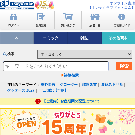
オンライン書店
【ホンヤクラブドットコム】
ログイン
会員登録
買い物かご
店舗一覧
ご利用ガイド
本
コミック
雑誌
その他商材
検索
詳細検索
注目のキーワード：
東野圭吾
｜
グローグー
｜
課題図書
｜
夏休みドリル
｜
ゲッターズ 2027
｜
十二国記【予約】
【ご案内】お盆期間の配送について