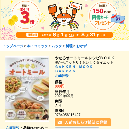
トップページ
>
本・コミック
>
ムック
>
料理
>
おかず
やせるオートミールレシピＢＯＯＫ
腸からスッキリ！おいしくダイエット
ＧＡＫＫＥＮ ＭＯＯＫ
Ｇａｋｋｅｎ
北嶋佳奈
価格
800円
発行年月
2021年09月
判型
Ａ４
ISBN
9784056116427
在庫状況
：品切れのためご