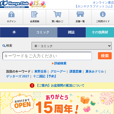
オンライン書店
【ホンヤクラブドットコム】
ログイン
会員登録
買い物かご
店舗一覧
ご利用ガイド
本
コミック
雑誌
その他商材
検索
詳細検索
注目のキーワード：
東野圭吾
｜
グローグー
｜
課題図書
｜
夏休みドリル
｜
ゲッターズ 2027
｜
十二国記【予約】
【ご案内】お盆期間の配送について