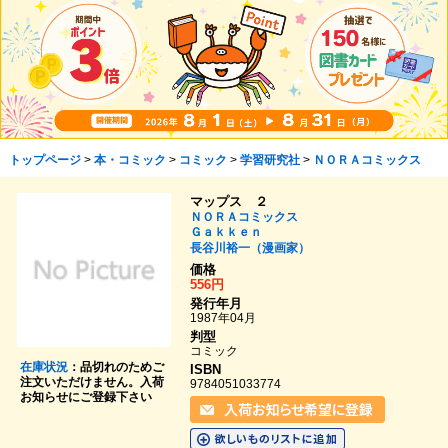
トップページ
>
本・コミック
>
コミック
>
学習研究社
>
ＮＯＲＡコミックス
マップス ２
ＮＯＲＡコミックス
Ｇａｋｋｅｎ
長谷川裕一（漫画家）
価格
556円
発行年月
1987年04月
判型
コミック
在庫状況
：品切れのためご
ISBN
注文いただけません。入荷
9784051033774
お知らせにご登録下さい