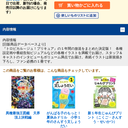
日で出荷、新刊の場合、発
売日以降のお届けになりま
す）
内容情報
内容情報
[日販商品データベースより]
『トロピカル～ジュ！プリキュア』の１年間の放送をまとめた決定版！ 各種
設定画や番組告知ビジュアルなどの各種イラストを満載でお届け。スタッフ＆
キャストのインタビューもボリューム満点でお届け。表紙イラストは新規描き
下ろし。ファン必携の１冊です。
この商品をご覧のお客様は、こんな商品もチェックしています。
異種最強王図鑑 天界
がんばる子のもっと！
新１年生じゅんびプリ
頂上決戦編
夏休みドリル 小学１
ント（こくご・さんす
年のさんすう文しょう
う・せいかつ）
だい