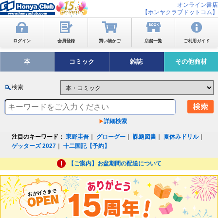
オンライン書店
【ホンヤクラブドットコム】
ログイン
会員登録
買い物かご
店舗一覧
ご利用ガイド
本
コミック
雑誌
その他商材
検索
詳細検索
注目のキーワード：
東野圭吾
｜
グローグー
｜
課題図書
｜
夏休みドリル
｜
ゲッターズ 2027
｜
十二国記【予約】
【ご案内】お盆期間の配送について