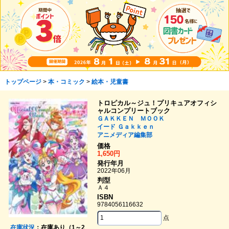
トップページ
>
本・コミック
>
絵本・児童書
トロピカル～ジュ！プリキュアオフィシ
ャルコンプリートブック
ＧＡＫＫＥＮ ＭＯＯＫ
イード
Ｇａｋｋｅｎ
アニメディア編集部
価格
1,650円
発行年月
2022年06月
判型
Ａ４
ISBN
9784056116632
点
在庫状況
：在庫あり（1～2