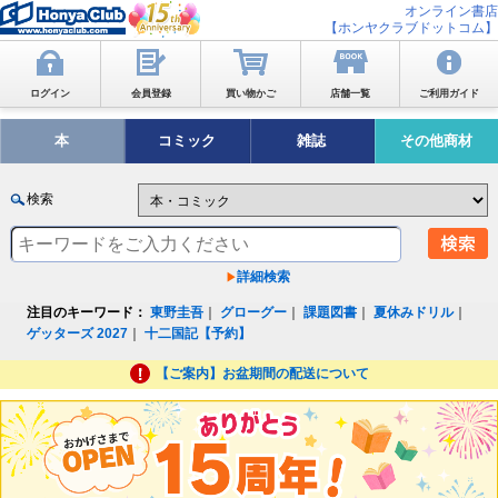
オンライン書店
【ホンヤクラブドットコム】
ログイン
会員登録
買い物かご
店舗一覧
ご利用ガイド
本
コミック
雑誌
その他商材
検索
詳細検索
注目のキーワード：
東野圭吾
｜
グローグー
｜
課題図書
｜
夏休みドリル
｜
ゲッターズ 2027
｜
十二国記【予約】
【ご案内】お盆期間の配送について