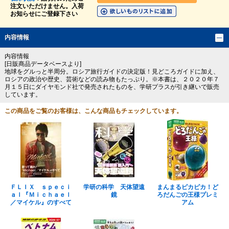
注文いただけません。入荷
お知らせにご登録下さい
内容情報
内容情報
[日販商品データベースより]
地球をグルっと半周分。ロシア旅行ガイドの決定版！見どころガイドに加え、
ロシアの政治や歴史、芸術などの読み物もたっぷり。※本書は、２０２０年７
月１５日にダイヤモンド社で発売されたものを、学研プラスが引き継いで販売
しています。
この商品をご覧のお客様は、こんな商品もチェックしています。
ＦＬＩＸ ｓｐｅｃｉ
学研の科学 天体望遠
まんまるピカピカ！ど
ａｌ『Ｍｉｃｈａｅｌ
鏡
ろだんごの王様プレミ
／マイケル』のすべて
アム