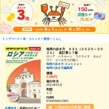
トップページ
>
本・コミック
>
実用
>
くらし
地球の歩き方 Ａ３１（２０２０～２０
２１） 改訂第１７版
ロシア ベラルーシ ウクライナ モルド
ヴァ コーカサスの国々
地球の歩き方
Ｇａｋｋｅｎ
地球の歩き方編集室
価格
2,090円
発行年月
2021年01月
判型
Ａ５
ISBN
9784058012963
在庫状況
：品切れのためご