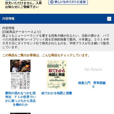
注文いただけません。入荷
お知らせにご登録下さい
内容情報
内容情報
[日販商品データベースより]
誰よりもニュージーランドを愛する四角大輔が伝えたい、北欧の豊かさ、ハワ
イの大自然を持つハイブリット国を圧倒的熱量で案内。※本書は、２０１８年
９月５日にダイヤモンド社で発売されたものを、学研プラスが引き継いで販売
しています。
この商品をご覧のお客様は、こんな商品もチェックしています。
検索入門 野草図鑑
５
勝利の流れをつかむ思
絵でわかる地図と測量
考法 Ｆ１の世界でい
かに崖っぷちから頂点
を極めたか