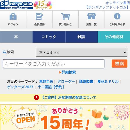
オンライン書店
【ホンヤクラブドットコム】
ログイン
会員登録
買い物かご
店舗一覧
ご利用ガイド
本
コミック
雑誌
その他商材
検索
詳細検索
注目のキーワード：
東野圭吾
｜
グローグー
｜
課題図書
｜
夏休みドリル
｜
ゲッターズ 2027
｜
十二国記【予約】
【ご案内】お盆期間の配送について