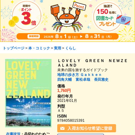
トップページ
>
本・コミック
>
実用
>
くらし
ＬＯＶＥＬＹ ＧＲＥＥＮ ＮＥＷＺＥ
ＡＬＡＮＤ
未来の国を旅するガイドブック
地球の歩き方
Ｇａｋｋｅｎ
四角大輔
富松卓哉
長田雅史
価格
1,760円
発行年月
2021年01月
判型
Ａ５
ISBN
9784058015391
在庫状況
：品切れのためご