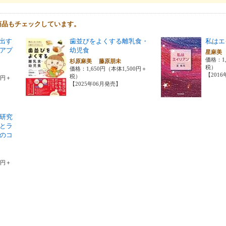
商品もチェックしています。
き出す
歯並びをよくする離乳食・
私はエ
アプ
幼児食
星麻
価格：1,
杉原麻美 藤原朋未
税）
価格：1,650円（本体1,500円＋
【201
税）
0円＋
【2025年06月発売】
研究
とラ
のコ
0円＋