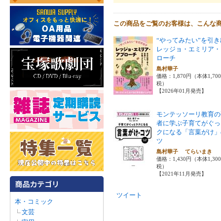
この商品をご覧のお客様は、こんな
“やってみたい”を引
レッジョ・エミリア・
ローチ
島村華子
価格：1,870円（本体1,70
税）
【2026年01月発売】
モンテッソーリ教育の
者に学ぶ子育てがぐっ
クになる「言葉がけ」
ツ
島村華子 てらいまき
価格：1,430円（本体1,30
税）
【2021年11月発売】
ツイート
本・コミック
文芸