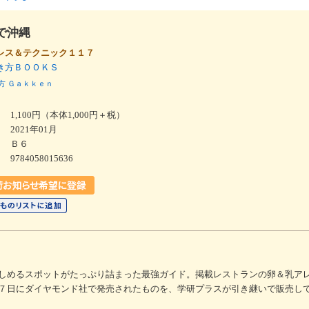
で沖縄
レス＆テクニック１１７
き方ＢＯＯＫＳ
方
Ｇａｋｋｅｎ
1,100円（本体1,000円＋税）
2021年01月
Ｂ６
9784058015636
しめるスポットがたっぷり詰まった最強ガイド。掲載レストランの卵＆乳ア
７日にダイヤモンド社で発売されたものを、学研プラスが引き継いで販売し