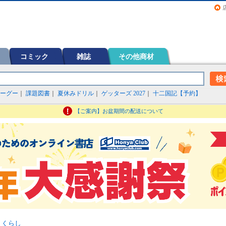
画（コミック）など在庫も充実
コミック
雑誌
その他商材
ーグー
｜
課題図書
｜
夏休みドリル
｜
ゲッターズ 2027
｜
十二国記【予約】
【ご案内】お盆期間の配送について
>
くらし