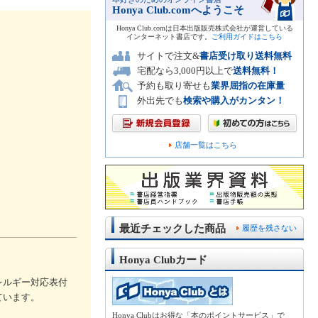
Honya Club.comへようこそ
Honya Club.comは日本出版販売株式会社が運営している
インターネット書店です。
ご利用ガイドはこちら
サイトで注文&
書店受け取り送料無料
宅配なら3,000円以上で
送料無料！
予約も取り寄せも
業界屈指の在庫量
外出先でも
検索や購入がカンタン！
店舗一覧はこちら
最近チェックした商品
履歴を残さない
Honya Clubカード
レルギー対応表付
ています。
Honya Clubはお得な「本のポイントサービス」で