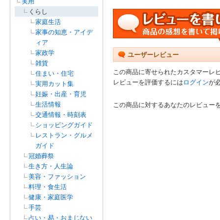
実用
くらし
家庭生活
家事の知恵・アイデ
ィア
家政学
ユーザーレビュー
雑貨
この商品に寄せられたカスタマーレ
住まい・住宅
レビューを評価するには
ログイン
が
実用カット集
妊娠・出産・育児
生活情報
この商品に対するあなたのレビュー
交通情報・時刻表
ショッピングガイド
レストラン・グルメ
ガイド
冠婚葬祭
生き方・人生論
美容・ファッション
料理・食生活
健康・家庭医学
手芸
占い・易・おまじない