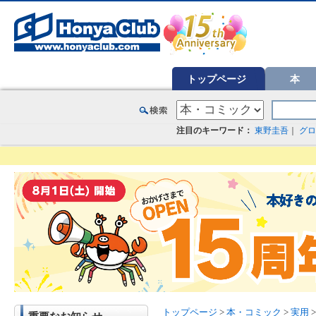
オンライン書店【ホンヤクラブ】はお好きな本屋での受け取りで送料無料！新刊予約・通販も。本（書籍）、雑誌、漫
トップページ
本
注目のキーワード：
東野圭吾
｜
グロ
トップページ
>
本・コミック
>
実用