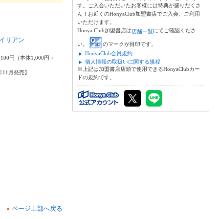
す。ご入会いただいたお客様には特典が盛りだくさ
ん！お近くのHonyaClub加盟書店でご入会、ご利用
いただけます。
Honya Club加盟書店は
にてご確認くださ
店舗一覧
イリアン
い。
のマークが目印です。
美
HonyaClub会員規約
100円（本体1,000円＋
個人情報の取扱いに関する規程
※上記は加盟書店店頭で使用できるHonyaClubカー
6年11月発売】
ドの規約です。
ページ上部へ戻る