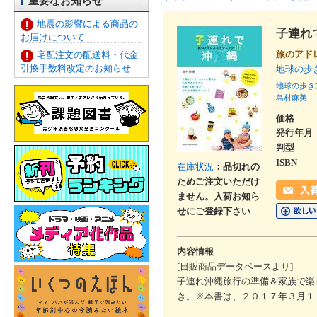
重要なお知らせ
地震の影響による商品の
子連れ
お届けについて
旅のアド
宅配注文の配送料・代金
引換手数料改定のお知らせ
地球の歩
地球の歩き
島村麻美
価格
発行年月
判型
ISBN
在庫状況
：品切れの
ためご注文いただけ
ません。入荷お知ら
せにご登録下さい
内容情報
[日販商品データベースより]
子連れ沖縄旅行の準備＆家族で楽
き。※本書は、２０１７年３月１