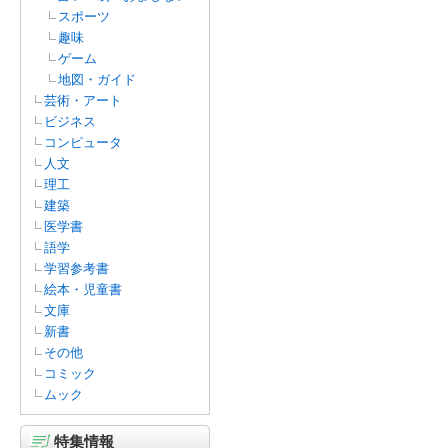
スポーツ
趣味
ゲーム
地図・ガイド
芸術・アート
ビジネス
コンピュータ
人文
理工
建築
医学書
語学
学習参考書
絵本・児童書
文庫
新書
その他
コミック
ムック
特集情報