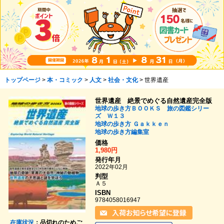
トップページ
>
本・コミック
>
人文
>
社会・文化
> 世界遺産
世界遺産 絶景でめぐる自然遺産完全版
地球の歩き方ＢＯＯＫＳ 旅の図鑑シリー
ズ Ｗ１３
地球の歩き方
Ｇａｋｋｅｎ
地球の歩き方編集室
価格
1,980円
発行年月
2022年02月
判型
Ａ５
ISBN
9784058016947
在庫状況
：品切れのためご