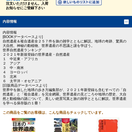
注文いただけません。入荷
お知らせにご登録下さい
内容情報
内容情報
[BOOKデータベースより]
自然遺産＆複合遺産全２５７件を旅の雑学とともに解説。地球の奇跡、驚異の
大自然、神秘の動植物、世界遺産の不思議と謎を学ぼう。
世界自然遺産ランキング
２０２１年新規登録の世界遺産・自然遺産
１ 中近東・アフリカ
２ アジア
３ 中・南米
４ ヨーロッパ
５ 北米
６ 太平洋・オセアニア
[日販商品データベースより]
世界中を旅した地球の歩き方編集部が、２０２１年新登録も含むすべての「自
然遺産」と「複合遺産」を完全網羅。世界遺産の見どころや地球の歴史、大自
然と動植物の謎について、美しい絶景写真と旅の雑学とともに解説。世界遺産
を学べる保存版の１冊！
この商品をご覧のお客様は、こんな商品もチェックしています。