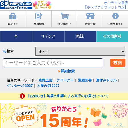
オンライン書店
【ホンヤクラブドットコム】
ログイン
会員登録
買い物かご
店舗一覧
ご利用ガイド
本
コミック
雑誌
その他商材
検索
詳細検索
注目のキーワード：
東野圭吾
｜
グローグー
｜
課題図書
｜
夏休みドリル
｜
ゲッターズ 2027
｜
六星占術 2027
【お知らせ】地震の影響による商品のお届けについて