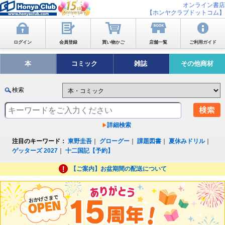
オンライン書店
【ホンヤクラブドットコム】
ログイン
会員登録
買い物かご
店舗一覧
ご利用ガイド
本
コミック
雑誌
その他商材
検索
詳細検索
注目のキーワード：
東野圭吾
｜
グローグー
｜
課題図書
｜
夏休みドリル
｜
ゲッターズ 2027
｜
十二国記【予約】
【ご案内】お盆期間の配送について