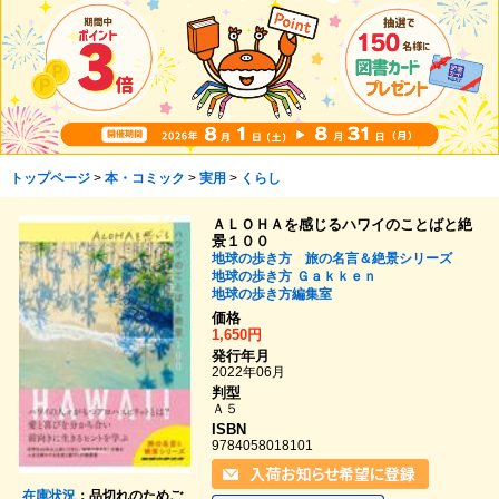
トップページ
>
本・コミック
>
実用
>
くらし
ＡＬＯＨＡを感じるハワイのことばと絶
景１００
地球の歩き方 旅の名言＆絶景シリーズ
地球の歩き方
Ｇａｋｋｅｎ
地球の歩き方編集室
価格
1,650円
発行年月
2022年06月
判型
Ａ５
ISBN
9784058018101
在庫状況
：品切れのためご