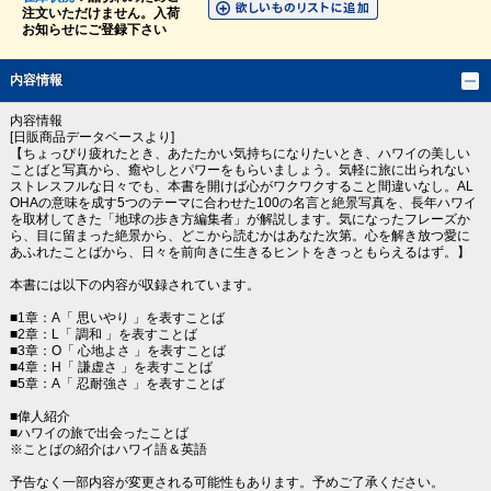
注文いただけません。入荷
お知らせにご登録下さい
内容情報
内容情報
[日販商品データベースより]
【ちょっぴり疲れたとき、あたたかい気持ちになりたいとき、ハワイの美しい
ことばと写真から、癒やしとパワーをもらいましょう。気軽に旅に出られない
ストレスフルな日々でも、本書を開けば心がワクワクすること間違いなし。AL
OHAの意味を成す5つのテーマに合わせた100の名言と絶景写真を、長年ハワイ
を取材してきた「地球の歩き方編集者」が解説します。気になったフレーズか
ら、目に留まった絶景から、どこから読むかはあなた次第。心を解き放つ愛に
あふれたことばから、日々を前向きに生きるヒントをきっともらえるはず。】
本書には以下の内容が収録されています。
■1章：A「 思いやり 」を表すことば
■2章：L「 調和 」を表すことば
■3章：O「 心地よさ 」を表すことば
■4章：H「 謙虚さ 」を表すことば
■5章：A「 忍耐強さ 」を表すことば
■偉人紹介
■ハワイの旅で出会ったことば
※ことばの紹介はハワイ語＆英語
予告なく一部内容が変更される可能性もあります。予めご了承ください。