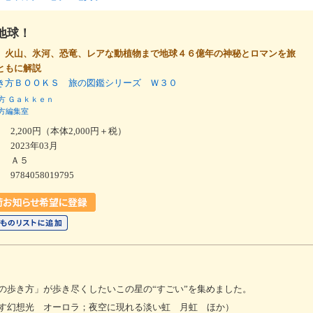
地球！
、火山、氷河、恐竜、レアな動植物まで地球４６億年の神秘とロマンを旅
ともに解説
き方ＢＯＯＫＳ 旅の図鑑シリーズ Ｗ３０
方
Ｇａｋｋｅｎ
方編集室
2,200円（本体2,000円＋税）
2023年03月
Ａ５
9784058019795
の歩き方」が歩き尽くしたいこの星の“すごい”を集めました。
す幻想光 オーロラ；夜空に現れる淡い虹 月虹 ほか）