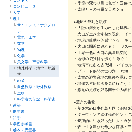
ビジネス
・季節の変わり目に色づく五色の
コンピュータ
・太陽と月の荘厳な天体ショー
人文
理工
●地球の鼓動と軌跡
サイエンス・テクノロ
・大陸の衝突が生み出した世界の
ジー
・火山が生み出す熱水現象 イエ
電気・工学
・地球の鼓動を体感できる キラ
数学
・火口に間近に迫れる！ ヤスー
物理
・世界一低い火口の異星風空間 
化学
・地球の裂け目を歩く！ 泳ぐ！
天文学・宇宙科学
・地溝帯にある古代湖 バイカル
地球科学・地学・地質
・プレート狭間の塩の湖 死海
学
・太古の溶岩台地の亀裂を露わに
恐竜
・地磁気逆転地層を見に行こう！
自然観察・野外観察
・恐竜の足跡が残る南米の大峡
生物
科学者の伝記・科学史
●驚きの生物
建築
・草を求め日本列島と同じ距離を
医学書
・ダーウィンの進化論のヒントに
語学
・奇跡的に生き残った巨大トカゲ
学習参考書
・森で生き延びた希少な百獣の王
絵本・児童書