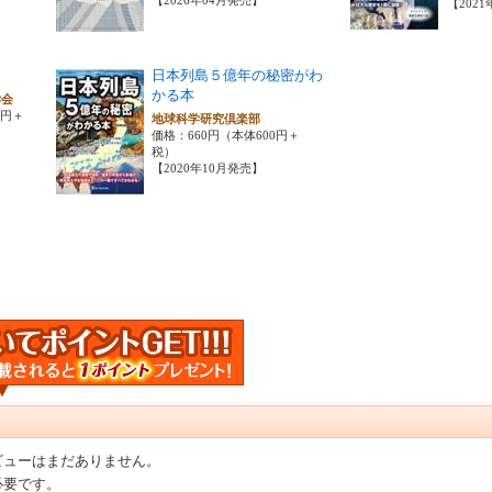
【202
日本列島５億年の秘密がわ
かる本
学会
0円＋
地球科学研究倶楽部
価格：660円（本体600円＋
税）
【2020年10月発売】
ビューはまだありません。
必要です。