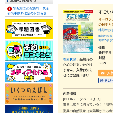
重要なお知らせ
宅配注文の配送料・代金
すごい
引換手数料改定のお知らせ
オーロラ
の雑学と
地球の歩
地球の歩き
地球の歩き
価格
発行年月
判型
在庫状況
：品切れの
ISBN
ためご注文いただけ
ません。入荷お知ら
せにご登録下さい
内容情報
[BOOKデータベースより]
世界は驚きに満ちている！「地球
驚異の自然現象（太陽風が生み出