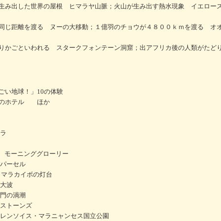
が生み出した世界の屋根 ヒマラヤ山脈；火山が生み出す熱水現象 イエロ
同じ距離を渡る ヌーの大移動；１億羽のチョウが４８００ｋｍを渡る オ
りかごといわれる スタークフォンテーン洞窟；出アフリカ後の人類がたど
ごい地球！」10の体験
界のホテル ほか
ロラ
雲 モーニンググローリー
パーセル
生 マラカイボの灯台
大波
門の渦潮
ストーンズ
レンソイス・マラニャンセス国立公園