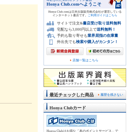
Honya Club.comへようこそ
Honya Club.comは日本出版販売株式会社が運営している
インターネット書店です。
ご利用ガイドはこちら
サイトで注文&
書店受け取り送料無料
宅配なら3,000円以上で
送料無料！
予約も取り寄せも
業界屈指の在庫量
外出先でも
検索や購入がカンタン！
店舗一覧はこちら
最近チェックした商品
履歴を残さない
Honya Clubカード
Honya Clubはお得な「本のポイントサービス」で