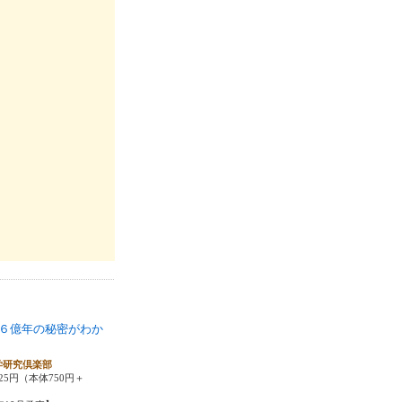
６億年の秘密がわか
学研究倶楽部
25円（本体750円＋