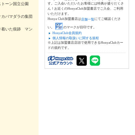
ーストーン国立公園
す。ご入会いただいたお客様には特典が盛りだくさ
ん！お近くのHonyaClub加盟書店でご入会、ご利用
いただけます。
オカバマダラの集団
Honya Club加盟書店は
にてご確認くださ
店舗一覧
い。
のマークが目印です。
り着いた痕跡 マン
HonyaClub会員規約
個人情報の取扱いに関する規程
※上記は加盟書店店頭で使用できるHonyaClubカー
ドの規約です。