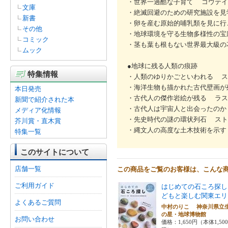
・世界一過酷な子育て コウテイ
文庫
・絶滅回避のための研究施設を
新書
・卵を産む原始的哺乳類を見に行
その他
・地球環境を守る生物多様性の宝
コミック
・茎も葉も根もない世界最大級
ムック
●地球に残る人類の痕跡
特集情報
・人類のゆりかごといわれる ス
・海洋生物も描かれた古代壁画が
本日発売
・古代人の傑作岩絵が残る ラス
新聞で紹介された本
・古代人は宇宙人と出会ったのか
メディア化情報
・先史時代の謎の環状列石 スト
芥川賞・直木賞
・縄文人の高度な土木技術を示
特集一覧
このサイトについて
店舗一覧
この商品をご覧のお客様は、こんな
ご利用ガイド
はじめての石ころ探し
どもと楽しむ関東エリ
よくあるご質問
中村のりこ 神奈川県立
の星・地球博物館
お問い合わせ
価格：1,650円（本体1,50