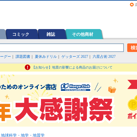
画（コミック）など在庫も充実
コミック
雑誌
その他商材
ーグー
｜
課題図書
｜
夏休みドリル
｜
ゲッターズ 2027
｜
六星占術 2027
【お知らせ】地震の影響による商品のお届けについて
>
地球科学・地学・地質学