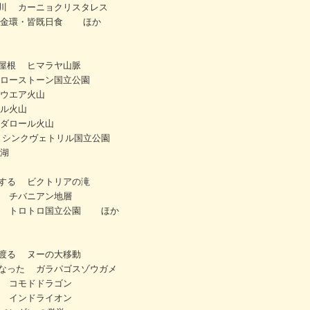
川 カーニョクリスタレス
 金環・皆既日食 ほか
屋根 ヒマラヤ山脈
ローストーン国立公園
ウエア火山
ル火山
ダロール火山
 シンクヴェトリル国立公園
湖
する ビクトリアの滝
 チバニアン地層
谷 トロトロ国立公園 ほか
渡る ヌーの大移動
なった ガラパゴスゾウガメ
 コモドドラゴン
 インドライオン