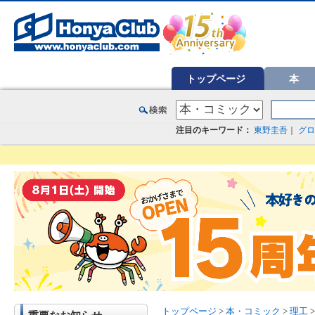
オンライン書店【ホンヤクラブ】はお好きな本屋での受け取りで送料無料！新刊予約・通販も。本（書籍）、雑誌、漫
トップページ
本
注目のキーワード：
東野圭吾
｜
グロ
トップページ
>
本・コミック
>
理工