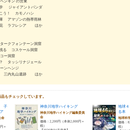
ペンギン の営巣
見学 ジャイアントパンダ
こう！ カモノハシ
庫 アマゾンの熱帯雨林
の花 ラフレシア ほか
タークフォンテーン洞窟
残る コスケール洞窟
コー洞窟
？ タッシリナジェール
ーンヘンジ
す 三内丸山遺跡 ほか
商品もチェックしています。
 子
神奈川地学ハイキング
地球４
ア
る本
神奈川地学ハイキング編集委員
会
生命
地球科
価格：2,200円（本体2,000円＋
価格：8
税）
0円＋
税）
【2026年04月発売】