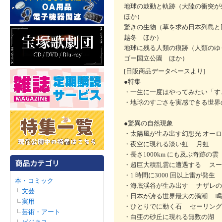
地球の鼓動と軌跡（大陸の衝突
ほか）
驚きの生物（草を求め日本列島と
越冬 ほか）
地球に残る人類の痕跡（人類のゆ
ゴー国立公園 ほか）
[日販商品データベースより]
●特集
・一生に一度はやってみたい「す
・地球のすごさを実感できる世
●驚異の自然現象
・太陽風が生み出す幻想光 オー
・夜空に現れる淡い虹 月虹
・長さ1000km にも及ぶ奇跡の
・超巨大積乱雲に遭遇する スー
・1 時間に3000 回以上雷が発
本・コミック
・海底渓谷が生み出す ナザレの
文芸
・日本が誇る世界最大の渦潮 鳴
実用
・ひとりでに動く石 セーリング
芸術・アート
・白亜の砂丘に現れる無数の湖 