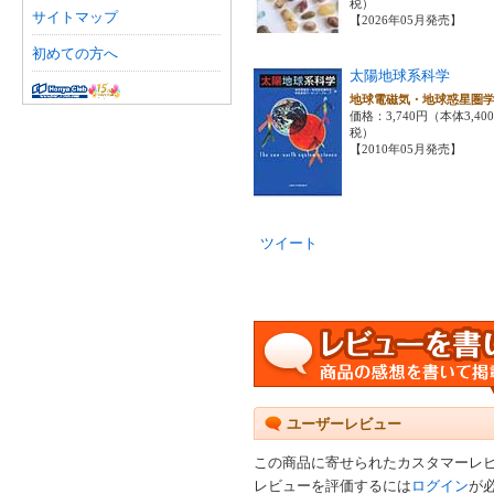
税）
サイトマップ
【2026年05月発売】
初めての方へ
太陽地球系科学
地球電磁気・地球惑星圏
価格：3,740円（本体3,40
税）
【2010年05月発売】
ツイート
ユーザーレビュー
この商品に寄せられたカスタマーレ
レビューを評価するには
ログイン
が