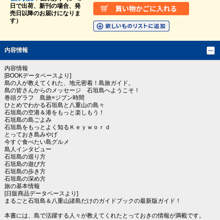
日で出荷、新刊の場合、発
売日以降のお届けになりま
す）
内容情報
内容情報
[BOOKデータベースより]
島の人が教えてくれた、地元密着！島旅ガイド。
島の皆さんからのメッセージ 石垣島へようこそ！
巻頭グラフ 島旅×ジブン時間
ひとめでわかる石垣島と八重山の島々
石垣島の空港＆港をもっと楽しもう！
石垣島の島ごよみ
石垣島をもっとよく知るＫｅｙｗｏｒｄ
とっておき島みやげ
今すぐ食べたい島グルメ
島人インタビュー
石垣島の巡り方
石垣島の遊び方
石垣島の歩き方
石垣島の深め方
旅の基本情報
[日販商品データベースより]
まるごと石垣島＆八重山諸島だけのガイドブックの最新版ガイド！
本書には、島で活躍する人々が教えてくれたとっておきの情報が満載です。