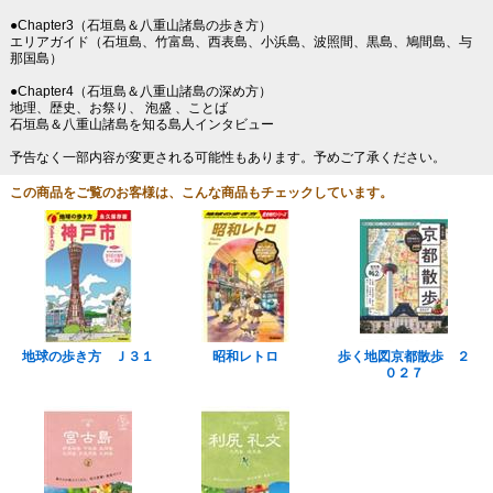
●Chapter3（石垣島＆八重山諸島の歩き方）
エリアガイド（石垣島、竹富島、西表島、小浜島、波照間、黒島、鳩間島、与
那国島）
●Chapter4（石垣島＆八重山諸島の深め方）
地理、歴史、お祭り、 泡盛 、ことば
石垣島＆八重山諸島を知る島人インタビュー
予告なく一部内容が変更される可能性もあります。予めご了承ください。
この商品をご覧のお客様は、こんな商品もチェックしています。
地球の歩き方 Ｊ３１
昭和レトロ
歩く地図京都散歩 ２
０２７