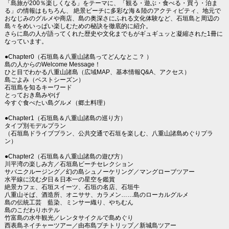
「島旅が200％楽しくなる」をテーマに、「観る・遊ぶ・食べる・買う・泊ま
る」の情報はもちろん、 絶景ビーチに多彩な海＆陸のアクティビティ、地元で
おなじみのグルメや商店、島の奥深さにふれる文化体験など、石垣島と周辺の
島々をめいっぱい楽しむための秘訣を徹底的に紹介。
さらに島の人が語ってくれた歴史や文化までもがギュギュッと凝縮された1冊に
なっています。
●Chapter0（石垣島＆八重山諸島ってどんなとこ？ ）
島の人からのWelcome Message！
ひと目でわかる八重山諸島（広域MAP、基本情報Q&A、アクセス）
島ごよみ（ベストシーズン）
石垣島を知るキーワード
とっておき島みやげ
今すぐ食べたい島グルメ（郷土料理）
●Chapter1（石垣島＆八重山諸島の巡り方）
タイプ別モデルプラン
（石垣島ドライブプラン、公共交通で石垣を楽しむ、八重山諸島めぐりプラ
ン）
●Chapter2（石垣島＆八重山諸島の遊び方）
川平湾の楽しみ方／石垣島ビーチセレクション
サバニクルージング／幻の島シュノーケリング／マングローブツアー
水平線に沈む夕日＆日本一の星空を鑑賞
絶景カフェ、石垣スイーツ、石垣の名店、石垣牛
八重山そば、酒造所、オニササ、カラメン……島のローカルグルメ
島の伝統工芸 藍染、ミンサー織り、やちむん
島のこだわりホテル
竹富島の水牛観光／レンタサイクルで島めぐり
西表島ネイチャーツアー／由布島プチトリップ／新城島ツアー