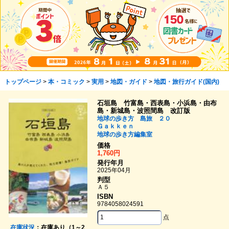
トップページ
>
本・コミック
>
実用
>
地図・ガイド
>
地図・旅行ガイド(国内)
石垣島 竹富島・西表島・小浜島・由布
島・新城島・波照間島 改訂版
地球の歩き方 島旅 ２０
Ｇａｋｋｅｎ
地球の歩き方編集室
価格
1,760円
発行年月
2025年04月
判型
Ａ５
ISBN
9784058024591
点
在庫状況
：在庫あり（1～2