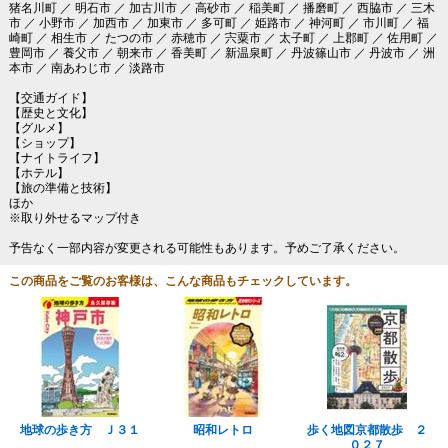
猪名川町 ／ 明石市 ／ 加古川市 ／ 高砂市 ／ 稲美町 ／ 播磨町 ／ 西脇市 ／ 三木
市 ／ 小野市 ／ 加西市 ／ 加東市 ／ 多可町 ／ 姫路市 ／ 神河町 ／ 市川町 ／ 福
崎町 ／ 相生市 ／ たつの市 ／ 赤穂市 ／ 宍粟市 ／ 太子町 ／ 上郡町 ／ 佐用町 ／
豊岡市 ／ 養父市 ／ 朝来市 ／ 香美町 ／ 新温泉町 ／ 丹波篠山市 ／ 丹波市 ／ 洲
本市 ／ 南あわじ市 ／ 淡路市
【交通ガイド】
【歴史と文化】
【グルメ】
【ショップ】
【ナイトライフ】
【ホテル】
【旅の準備と技術】
ほか
※取り外せるマップ付き
予告なく一部内容が変更される可能性もあります。予めご了承ください。
この商品をご覧のお客様は、こんな商品もチェックしています。
地球の歩き方 Ｊ３１
昭和レトロ
歩く地図京都散歩 ２
０２７