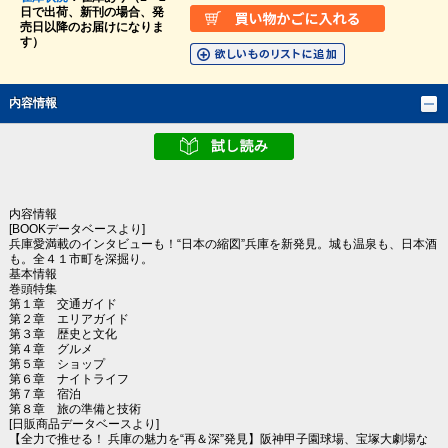
日で出荷、新刊の場合、発
売日以降のお届けになりま
す）
内容情報
内容情報
[BOOKデータベースより]
兵庫愛満載のインタビューも！“日本の縮図”兵庫を新発見。城も温泉も、日本酒
も。全４１市町を深掘り。
基本情報
巻頭特集
第１章 交通ガイド
第２章 エリアガイド
第３章 歴史と文化
第４章 グルメ
第５章 ショップ
第６章 ナイトライフ
第７章 宿泊
第８章 旅の準備と技術
[日販商品データベースより]
【全力で推せる！ 兵庫の魅力を“再＆深”発見】阪神甲子園球場、宝塚大劇場な