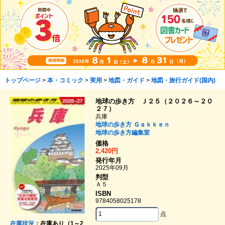
トップページ
>
本・コミック
>
実用
>
地図・ガイド
>
地図・旅行ガイド(国内)
地球の歩き方 Ｊ２５（２０２６～２０
２７）
兵庫
地球の歩き方
Ｇａｋｋｅｎ
地球の歩き方編集室
価格
2,420円
発行年月
2025年09月
判型
Ａ５
ISBN
9784058025178
点
在庫状況
：在庫あり（1～2