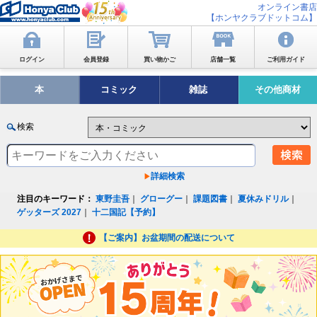
オンライン書店
【ホンヤクラブドットコム】
ログイン
会員登録
買い物かご
店舗一覧
ご利用ガイド
本
コミック
雑誌
その他商材
検索
詳細検索
注目のキーワード：
東野圭吾
｜
グローグー
｜
課題図書
｜
夏休みドリル
｜
ゲッターズ 2027
｜
十二国記【予約】
【ご案内】お盆期間の配送について