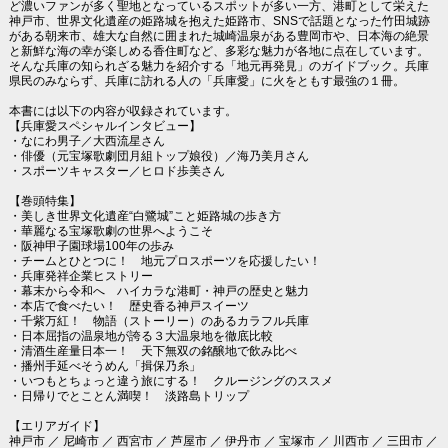
ど濃いファンが多く聖地となっているスポットが多い一方、港町として栄えた
神戸市、世界文化遺産の姫路城を抱えた姫路市、SNSで話題となった竹田城跡
がある朝来市、雄大な自然に囲まれた城崎温泉がある豊岡市や、日本海の絶景
と新鮮な海の幸が楽しめる香住町など、多彩な魅力が各地に点在しています。
そんな兵庫の知られざる魅力を紹介する「地元再発見」のガイドブック。兵庫
県民のみならず、兵庫に訪れる人の「兵庫愛」に火をともす最強の１冊。
本書には以下の内容が収録されています。
【兵庫愛スペシャルインタビュー】
・なにわ男子／大西流星さん
・俳優（元宝塚歌劇団月組トップ娘役）／海乃美月さん
・スポーツキャスター／ヒロド歩美さん
【巻頭特集】
・美しき世界文化遺産“白鷺城”こと姫路城の歩き方
・華麗なる宝塚歌劇の世界へようこそ
・阪神甲子園球場100年の歩み
・チームとひとつに！ 地元プロスポーツを応援したい！
・兵庫発祥企業ヒストリー
・幕末から令和へ ハイカラな港町・神戸の歴史と魅力
・本店で食べたい！ 歴史香る神戸スイーツ
・千紫万紅！ 物語（ストーリー）のあるカラフル兵庫
・日本屈指の温泉地が誇る３大温泉地を徹底比較
・清酒生産量日本一！ 天下無双の銘醸地で飲み比べ
・播州手延べそうめん「揖保乃糸」
・いつもとちょっと違う旅にする！ クルージングのススメ
・日帰りでとことん満喫！ 淡路島トリップ
【エリアガイド】
神戸市 ／ 尼崎市 ／ 西宮市 ／ 芦屋市 ／ 伊丹市 ／ 宝塚市 ／ 川西市 ／ 三田市 ／