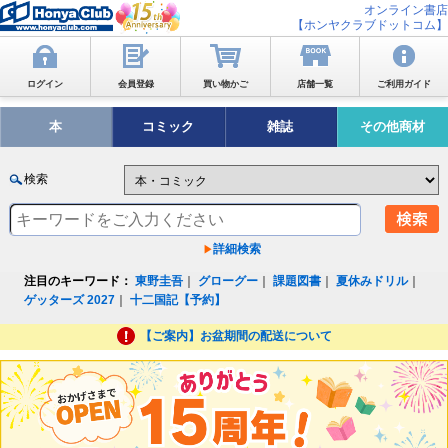
オンライン書店
【ホンヤクラブドットコム】
ログイン
会員登録
買い物かご
店舗一覧
ご利用ガイド
本
コミック
雑誌
その他商材
検索
詳細検索
注目のキーワード：
東野圭吾
｜
グローグー
｜
課題図書
｜
夏休みドリル
｜
ゲッターズ 2027
｜
十二国記【予約】
【ご案内】お盆期間の配送について