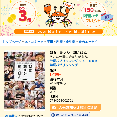
トップページ
>
本・コミック
>
実用
>
料理・食生活
>
食のエッセイ
朝食 朝メシ 朝ごはん
そこに一日の始まりがある。
学研パブリッシング
Ｇａｋｋｅｎ
学研パブリッシング
価格
1,430円
発行年月
2014年07月
判型
Ａ５
ISBN
9784058002711
在庫状況
：品切れのためご