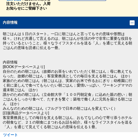
注文いただけません。入荷
お知らせにご登録下さい
内容情報
朝ごはんは１日のスタート。一口に朝ごはんと言ってもその意味や形態は
様々。けれど共通して言えるのは、朝ごはんが生活の中で非常に重要な役目を
持っているということ。様々なライフスタイルを送る「人」を通じて見える朝
ごはんの意味を読者に伝える一冊。
内容情報
[BOOKデータベースより]
自分のための朝ごはん（故郷のお茶をいれていただく朝ごはん；母に教えても
らった、故郷の朝ごはん；客室乗務員としての毎日を支える朝ごはん ほか）
家族のための朝ごはん（朝ごはんは、実家のお米で作るおにぎり；幼稚園に行
く前に楽しんで食べてもらいたい朝ごはん；愛情いっぱい、ワーキングママの
週末朝ごはん ほか）
誰かのための朝ごはん（立命館大学「１００円朝定食」に込めた親の想い；朝
ごはんをしっかり食べて、たすきを繋ぐ；築地で働く人に元気を届ける朝ごは
ん ほか）
みんなのための朝ごはん（フルグラで日本の朝ごはんを変えていく）
[日販商品データベースより]
客室乗務員としての毎日を支える朝ごはん、おもてなしの心で寄り添うホテル
の朝食など、２１の朝食にまつわるお話を紹介。様々なライフスタイルを送る
「人」を通じて見えてくる朝ごはんの意味を伝える１冊。
ツイート