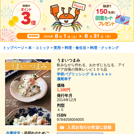
トップページ
>
本・コミック
>
実用
>
料理・食生活
>
料理・クッキング
うまいつまみ
飲みながら作れる、おかずにもなる、アイ
デア自慢の簡単レシピ１０５品
学研パブリッシング
Ｇａｋｋｅｎ
瀬尾幸子
価格
1,100円
発行年月
2014年12月
判型
Ａ５
ISBN
9784058004005
在庫状況
：品切れのためご