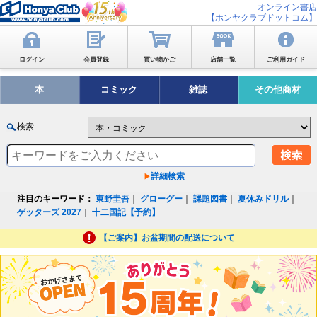
オンライン書店
【ホンヤクラブドットコム】
ログイン
会員登録
買い物かご
店舗一覧
ご利用ガイド
本
コミック
雑誌
その他商材
検索
詳細検索
注目のキーワード：
東野圭吾
｜
グローグー
｜
課題図書
｜
夏休みドリル
｜
ゲッターズ 2027
｜
十二国記【予約】
【ご案内】お盆期間の配送について