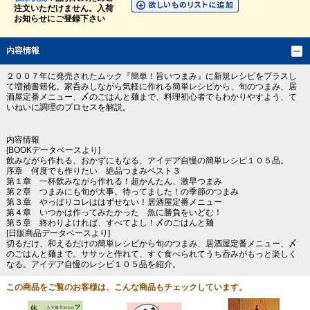
注文いただけません。入荷
お知らせにご登録下さい
内容情報
２００７年に発売されたムック『簡単！旨いつまみ』に新規レシピをプラスし
て増補書籍化。家呑みしながら気軽に作れる簡単レシピから、旬のつまみ、居
酒屋定番メニュー、〆のごはんと麺まで、料理初心者でもわかりやすよう、て
いねいに調理のプロセスを解説。
内容情報
[BOOKデータベースより]
飲みながら作れる、おかずにもなる、アイデア自慢の簡単レシピ１０５品。
序章 何度でも作りたい 絶品つまみベスト３
第１章 一杯飲みながら作れる！超かんたん、激早つまみ
第２章 つまみにも旬が大事。待ってました！の季節のつまみ
第３章 やっぱりコレははずせない！居酒屋定番メニュー
第４章 いつかは作ってみたかった 魚に勝負をいどむ！
第５章 終わりよければ、すべてよし！〆のごはんと麺
[日販商品データベースより]
切るだけ、和えるだけの簡単レシピから旬のつまみ、居酒屋定番メニュー、〆
のごはんと麺まで。ササッと作れて、すぐ食べられてうち呑みがもっと楽しく
なる。アイデア自慢のレシピ１０５品を紹介。
この商品をご覧のお客様は、こんな商品もチェックしています。