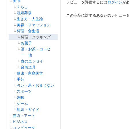
実用
レビューを評価するには
ログイン
が
くらし
冠婚葬祭
この商品に対するあなたのレビュー
生き方・人生論
美容・ファッション
料理・食生活
料理・クッキング
お菓子
酒・お茶・コーヒ
ー 他
食のエッセイ
台所道具
健康・家庭医学
手芸
占い・易・おまじない
スポーツ
趣味
ゲーム
地図・ガイド
芸術・アート
ビジネス
コンピュータ