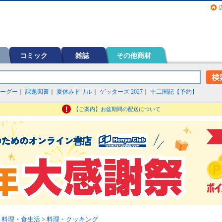
画（コミック）など在庫も充実
コミック
雑誌
その他商材
ーグー
｜
課題図書
｜
夏休みドリル
｜
ゲッターズ 2027
｜
十二国記【予約】
【ご案内】お盆期間の配送について
>
料理・食生活
>
料理・クッキング