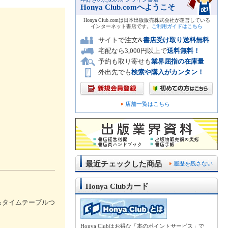
Honya Club.comへようこそ
Honya Club.comは日本出版販売株式会社が運営している
インターネット書店です。
ご利用ガイドはこちら
サイトで注文&
書店受け取り送料無料
宅配なら3,000円以上で
送料無料！
予約も取り寄せも
業界屈指の在庫量
外出先でも
検索や購入がカンタン！
店舗一覧はこちら
最近チェックした商品
履歴を残さない
Honya Clubカード
＆タイムテーブルつ
Honya Clubはお得な「本のポイントサービス」で