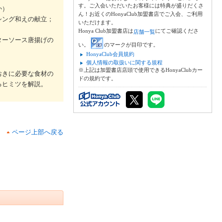
す。ご入会いただいたお客様には特典が盛りだくさ
か）
ん！お近くのHonyaClub加盟書店でご入会、ご利用
シング和えの献立；
いただけます。
Honya Club加盟書店は
にてご確認くださ
店舗一覧
ターソース唐揚げの
い。
のマークが目印です。
HonyaClub会員規約
個人情報の取扱いに関する規程
※上記は加盟書店店頭で使用できるHonyaClubカー
おきに必要な食材の
ドの規約です。
るヒミツを解説。
ページ上部へ戻る