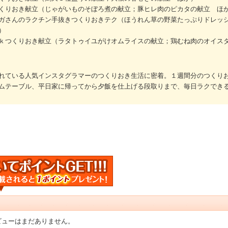
くりおき献立（じゃがいものそぼろ煮の献立；豚ヒレ肉のピカタの献立 ほ
ガさんのラクチン手抜きつくりおきテク（ほうれん草の野菜たっぷりドレッ
）
ｋつくりおき献立（ラタトゥイユがけオムライスの献立；鶏むね肉のオイス
れている人気インスタグラマーのつくりおき生活に密着。１週間分のつくり
ムテーブル、平日家に帰ってから夕飯を仕上げる段取りまで、毎日ラクでき
ビューはまだありません。