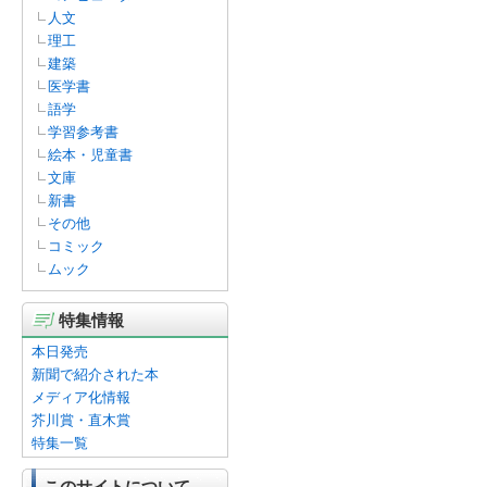
人文
理工
建築
医学書
語学
学習参考書
絵本・児童書
文庫
新書
その他
コミック
ムック
特集情報
本日発売
新聞で紹介された本
メディア化情報
芥川賞・直木賞
特集一覧
このサイトについて