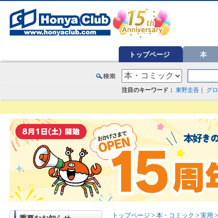
オンライン書店【ホンヤクラブ】はお好きな本屋での受け取りで送料無料！新刊予約・通販も。本（書籍）、雑誌、漫
トップページ
本
注目のキーワード：
東野圭吾
｜
グロ
トップページ
>
本・コミック
>
実用