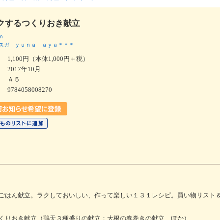
クするつくりおき献立
ｎ
スガ
ｙｕｎａ
ａｙａ＊＊＊
1,100円（本体1,000円＋税）
2017年10月
Ａ５
9784058008270
ごはん献立。ラクしておいしい、作って楽しい１３１レシピ。買い物リスト
くりおき献立（鶏天３種盛りの献立；大根の春巻きの献立 ほか）