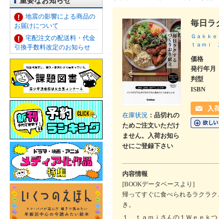
重要なお知らせ
地震の影響による商品の
毎日ラ
お届けについて
Ｇａｋｋｅ
宅配注文の配送料・代金
ｔａｍｉ
引換手数料改定のお知らせ
価格
発行年月
判型
ISBN
在庫状況
：品切れの
ためご注文いただけ
ません。入荷お知ら
せにご登録下さい
内容情報
[BOOKデータベースより]
帰ってすぐに食べられるラクラク
き。
１ ｔａｍｉさんの１Ｗｅｅｋつ