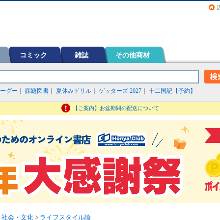
画（コミック）など在庫も充実
コミック
雑誌
その他商材
ーグー
｜
課題図書
｜
夏休みドリル
｜
ゲッターズ 2027
｜
十二国記【予約】
【ご案内】お盆期間の配送について
>
社会・文化
>
ライフスタイル論