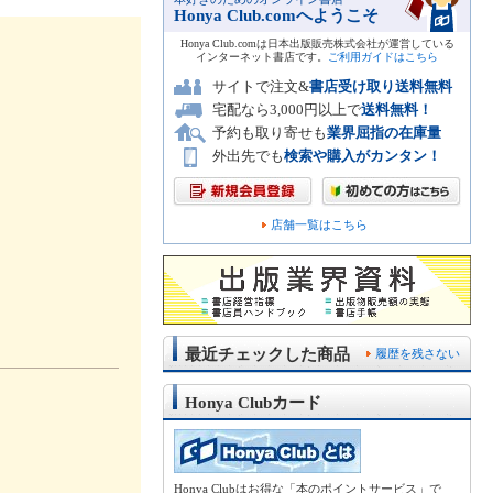
Honya Club.comへようこそ
Honya Club.comは日本出版販売株式会社が運営している
インターネット書店です。
ご利用ガイドはこちら
サイトで注文&
書店受け取り送料無料
宅配なら3,000円以上で
送料無料！
予約も取り寄せも
業界屈指の在庫量
外出先でも
検索や購入がカンタン！
店舗一覧はこちら
最近チェックした商品
履歴を残さない
Honya Clubカード
Honya Clubはお得な「本のポイントサービス」で