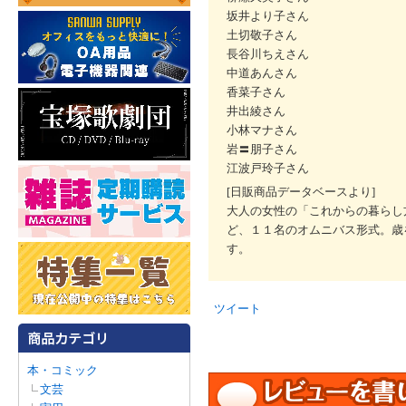
坂井より子さん
土切敬子さん
長谷川ちえさん
中道あんさん
香菜子さん
井出綾さん
小林マナさん
岩〓朋子さん
江波戸玲子さん
[日販商品データベースより]
大人の女性の「これからの暮らし
ど、１１名のオムニバス形式。歳
す。
ツイート
本・コミック
文芸