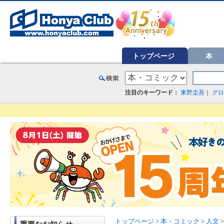
オンライン書店【ホンヤクラブ】はお好きな本屋での受け取りで送料無料！新刊予約・通販も。本（書籍）、雑誌、漫
トップページ
本
注目のキーワード：
東野圭吾
｜
グロ
トップページ
>
本・コミック
>
人文