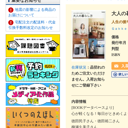
重要なお知らせ
地震の影響による商品の
大人の
お届けについて
人生の後
宅配注文の配送料・代金
引換手数料改定のお知らせ
Ｇａｋｋｅ
価格
発行年月
判型
ISBN
在庫状況
：品切れの
ためご注文いただけ
ません。入荷お知ら
せにご登録下さい
内容情報
[BOOKデータベースより]
心が軽くなる！毎日がときめくよ
徳田民子さん・徳田裕二さん
柳瀬久美子さん