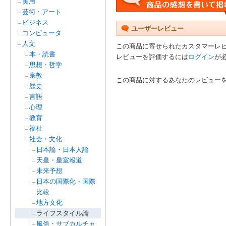
実用
芸術・アート
ビジネス
ユーザーレビュー
コンピュータ
人文
この商品に寄せられたカスタマーレ
本・読書
レビューを評価するには
ログイン
が
思想・哲学
宗教
この商品に対するあなたのレビュー
歴史
言語
心理
教育
福祉
社会・文化
日本論・日本人論
天皇・皇室報道
未来予想
日本の国際化・国際
比較
地方文化
ライフスタイル論
風俗・サブカルチャ