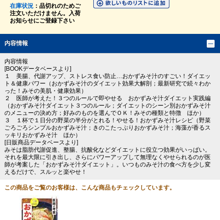
在庫状況
：品切れのためご
注文いただけません。入荷
お知らせにご登録下さい
内容情報
内容情報
[BOOKデータベースより]
１ 美腸、代謝アップ、ストレス食い防止…おかずみそ汁のすごい！ダイエッ
ト＆健康パワー（おかずみそ汁のダイエット効果大解剖；最新研究で続々わか
った！みその美肌・健康効果）
２ 医師が考えた！３つのルールで即やせる おかずみそ汁ダイエット実践編
（おかずみそ汁ダイエット３つのルール；ダイエットのシーン別おかずみそ汁
のメニューの決め方；好みのものを選んでＯＫ！みその種類と特徴 ほか）
３ １杯で１日分の野菜の半分がとれる！やせる！おかずみそ汁レシピ（野菜
ごろごろシンプルおかずみそ汁；きのこたっぷりおかずみそ汁；海藻が香るス
ッキリおかずみそ汁 ほか）
[日販商品データベースより]
みそは脂肪代謝促進、整腸、抗酸化などダイエットに役立つ効果がいっぱい。
それを最大限に引き出し、さらにパワーアップして無理なくやせられるのが医
師が考案した「おかずみそ汁ダイエット」。いつものみそ汁の食べ方を少し変
えるだけで、スルッと楽やせ！
この商品をご覧のお客様は、こんな商品もチェックしています。