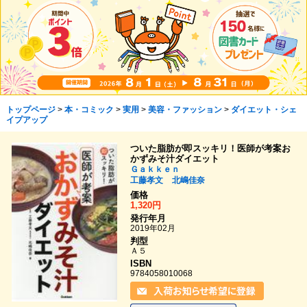
トップページ
>
本・コミック
>
実用
>
美容・ファッション
>
ダイエット・シェ
イプアップ
ついた脂肪が即スッキリ！医師が考案お
かずみそ汁ダイエット
Ｇａｋｋｅｎ
工藤孝文
北嶋佳奈
価格
1,320円
発行年月
2019年02月
判型
Ａ５
ISBN
9784058010068