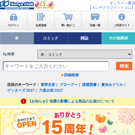
オンライン書店
【ホンヤクラブドットコム】
ログイン
会員登録
買い物かご
店舗一覧
ご利用ガイド
本
コミック
雑誌
その他商材
検索
詳細検索
注目のキーワード：
東野圭吾
｜
グローグー
｜
課題図書
｜
夏休みドリル
｜
ゲッターズ 2027
｜
六星占術 2027
【お知らせ】地震の影響による商品のお届けについて