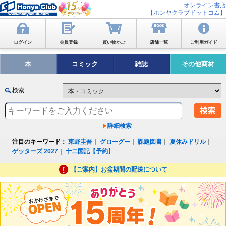
オンライン書店
【ホンヤクラブドットコム】
ログイン
会員登録
買い物かご
店舗一覧
ご利用ガイド
本
コミック
雑誌
その他商材
検索
詳細検索
注目のキーワード：
東野圭吾
｜
グローグー
｜
課題図書
｜
夏休みドリル
｜
ゲッターズ 2027
｜
十二国記【予約】
【ご案内】お盆期間の配送について