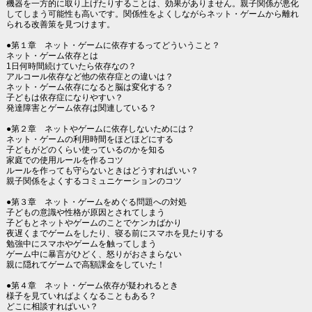
機器を一方的に取り上げたりすることは、効果がありません。親子関係が悪化
してしまう可能性も高いです。関係性をよくしながらネット・ゲームから離れ
られる改善策を見つけます。
●第１章 ネット・ゲームに依存するってどういうこと？
ネット・ゲーム依存とは
1日何時間続けていたら依存なの？
アルコール依存など他の依存症との違いは？
ネット・ゲーム依存になると脳は変化する？
子どもは依存症になりやすい？
発達障害とゲーム依存は関連している？
●第２章 ネットやゲームに依存しないためには？
ネット・ゲームの利用時間をほどほどにする
子どもがどのくらい使っているのかを知る
家庭での使用ルールを作るコツ
ルールを作っても守らないときはどうすればいい？
親子関係をよくするコミュニケーションのコツ
●第３章 ネット・ゲームをめぐる問題への対処
子どもの意識や性格が原因とされてしまう
子どもとネットやゲームのことでケンカばかり
夜遅くまでゲームをしたり、寝る前にスマホを見たりする
勉強中にスマホやゲームを触ってしまう
ゲーム中に暴言がひどく、怒りがおさまらない
親に隠れてゲームで高額課金をしていた！
●第４章 ネット・ゲーム依存が疑われるとき
様子を見ていればよくなることもある？
どこに相談すればいい？