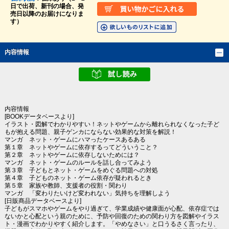
日で出荷、新刊の場合、発
売日以降のお届けになりま
す）
内容情報
内容情報
[BOOKデータベースより]
イラスト・図解でわかりやすい！ネットやゲームから離れられなくなった子ど
もが抱える問題、親子ゲンカにならない効果的な対策を解説！
マンガ ネット・ゲームにハマったケースあるある
第１章 ネットやゲームに依存するってどういうこと？
第２章 ネットやゲームに依存しないためには？
マンガ ネット・ゲームのルールを話し合ってみよう
第３章 子どもとネット・ゲームをめぐる問題への対処
第４章 子どものネット・ゲーム依存が疑われるとき
第５章 家族や教師、支援者の役割・関わり
マンガ 「変わりたいけど変われない」気持ちを理解しよう
[日販商品データベースより]
子どもがスマホやゲームをやり過ぎて、学業成績や健康面が心配、依存症では
ないかと心配という親のために、予防や回復のための関わり方を図解やイラス
ト・漫画でわかりやすく紹介します。「やめなさい」と口うるさく言ったり、