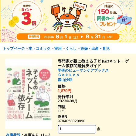
トップページ
>
本・コミック
>
実用
>
くらし
>
妊娠・出産・育児
専門家が親に教える子どものネット・ゲ
ーム依存問題解決ガイド
学研のヒューマンケアブックス
Ｇａｋｋｅｎ
森山沙耶
価格
1,870円
発行年月
2023年08月
判型
Ｂ５
ISBN
9784058020890
点
在庫状況
：在庫あり（1～2