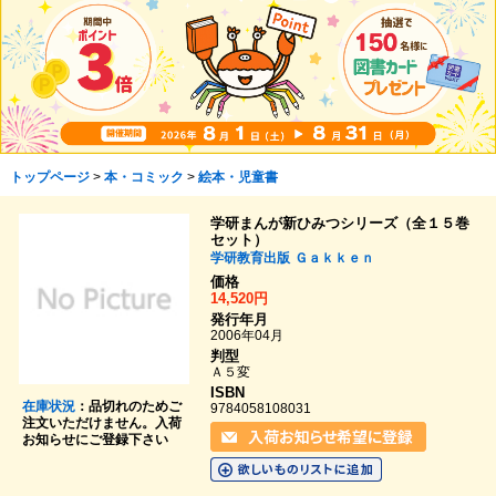
トップページ
>
本・コミック
>
絵本・児童書
学研まんが新ひみつシリーズ（全１５巻
セット）
学研教育出版
Ｇａｋｋｅｎ
価格
14,520円
発行年月
2006年04月
判型
Ａ５変
ISBN
在庫状況
：品切れのためご
9784058108031
注文いただけません。入荷
お知らせにご登録下さい