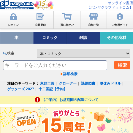
オンライン書店
【ホンヤクラブドットコム】
ログイン
会員登録
買い物かご
店舗一覧
ご利用ガイド
本
コミック
雑誌
その他商材
検索
詳細検索
注目のキーワード：
東野圭吾
｜
グローグー
｜
課題図書
｜
夏休みドリル
｜
ゲッターズ 2027
｜
十二国記【予約】
【ご案内】お盆期間の配送について