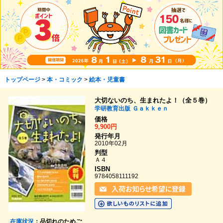
トップページ
>
本・コミック
>
絵本・児童書
大切ないのち、生まれたよ！（全５巻）
学研教育出版
Ｇａｋｋｅｎ
価格
9,900円
発行年月
2010年02月
判型
Ａ４
ISBN
9784058111192
在庫状況
：品切れのためご