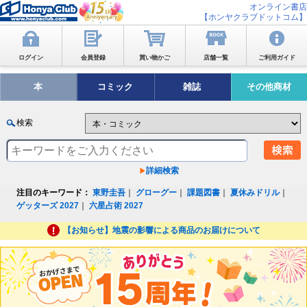
オンライン書店
【ホンヤクラブドットコム】
ログイン
会員登録
買い物かご
店舗一覧
ご利用ガイド
本
コミック
雑誌
その他商材
検索
詳細検索
注目のキーワード：
東野圭吾
｜
グローグー
｜
課題図書
｜
夏休みドリル
｜
ゲッターズ 2027
｜
六星占術 2027
【お知らせ】地震の影響による商品のお届けについて