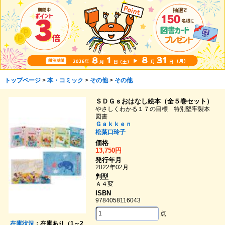
トップページ
>
本・コミック
>
その他
>
その他
ＳＤＧｓおはなし絵本（全５巻セット）
やさしくわかる１７の目標 特別堅牢製本
図書
Ｇａｋｋｅｎ
松葉口玲子
価格
13,750円
発行年月
2022年02月
判型
Ａ４変
ISBN
9784058116043
点
在庫状況
：在庫あり（1～2