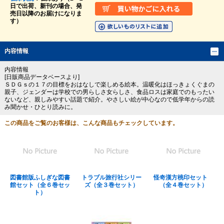
日で出荷、新刊の場合、発
売日以降のお届けになりま
す）
内容情報
内容情報
[日販商品データベースより]
ＳＤＧｓの１７の目標をおはなしで楽しめる絵本。温暖化はほっきょくぐまの
親子、ジェンダーは学校での男らしさ女らしさ、食品ロスは家庭でのもったい
ないなど、親しみやすい話題で紹介。やさしい絵が中心なので低学年からの読
み聞かせ・ひとり読みに。
この商品をご覧のお客様は、こんな商品もチェックしています。
図書館版ふしぎな図書
トラブル旅行社シリー
怪奇漢方桃印セット
館セット（全６巻セッ
ズ（全３巻セット）
（全４巻セット）
ト）