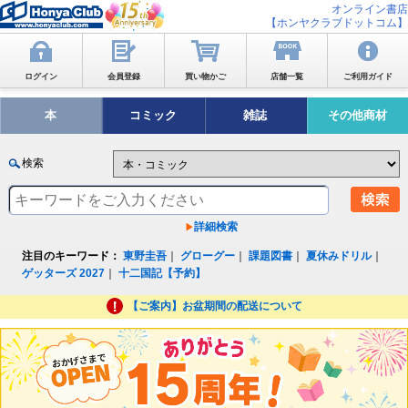
オンライン書店
【ホンヤクラブドットコム】
ログイン
会員登録
買い物かご
店舗一覧
ご利用ガイド
本
コミック
雑誌
その他商材
検索
詳細検索
注目のキーワード：
東野圭吾
｜
グローグー
｜
課題図書
｜
夏休みドリル
｜
ゲッターズ 2027
｜
十二国記【予約】
【ご案内】お盆期間の配送について