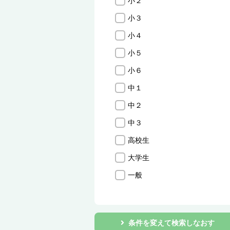
小２
小３
小４
小５
小６
中１
中２
中３
高校生
大学生
一般
条件を変えて検索しなおす