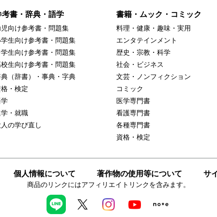
参考書・辞典・語学
書籍・ムック・コミック
幼児向け参考書・問題集
料理・健康・趣味・実用
小学生向け参考書・問題集
エンタテインメント
中学生向け参考書・問題集
歴史・宗教・科学
高校生向け参考書・問題集
社会・ビジネス
辞典（辞書）・事典・字典
文芸・ノンフィクション
資格・検定
コミック
語学
医学専門書
進学・就職
看護専門書
大人の学び直し
各種専門書
資格・検定
個人情報について
著作物の使用等について
サ
商品のリンクにはアフィリエイトリンクを含みます。