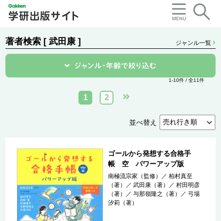
著者検索 [ 武田康 ]
ジャンル一覧
1-10件 / 全11件
1
2
並べ替え
ゴールから発想する合格手
帳 空 パワーアップ版
南極流宗家（監修）
／
柏村真至
（著）
／
武田康（著）
／
村田明彦
（著）
／
与那嶺隆之（著）
／
弓場
汐莉（著）