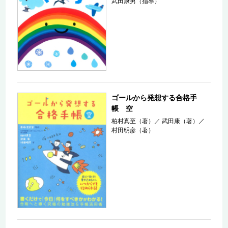
武田康男（指導）
ゴールから発想する合格手
帳 空
柏村真至（著）
／
武田康（著）
／
村田明彦（著）