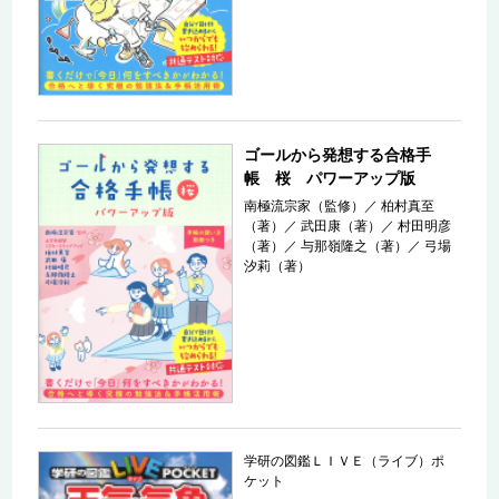
ゴールから発想する合格手
帳 桜 パワーアップ版
南極流宗家（監修）
／
柏村真至
（著）
／
武田康（著）
／
村田明彦
（著）
／
与那嶺隆之（著）
／
弓場
汐莉（著）
学研の図鑑ＬＩＶＥ（ライブ）ポ
ケット