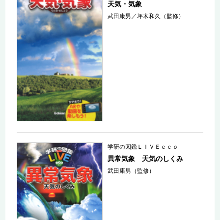
天気・気象
武田康男／坪木和久（監修）
学研の図鑑ＬＩＶＥｅｃｏ
異常気象 天気のしくみ
武田康男（監修）