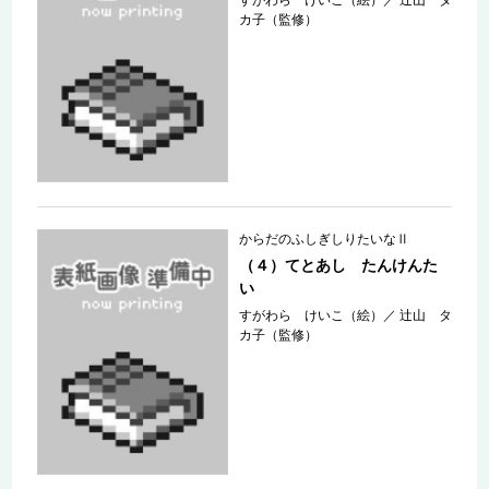
カ子（監修）
からだのふしぎしりたいなⅡ
（４）てとあし たんけんた
い
すがわら けいこ（絵）
／
辻山 タ
カ子（監修）