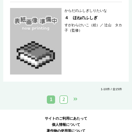
からだのふしぎしりたいな
４ ほねのふしぎ
すがわらけいこ（絵）
／
辻山 タカ
子（監修）
1-10件 / 全15件
1
2
サイトのご利用にあたって
個人情報について
著作物の使用等について