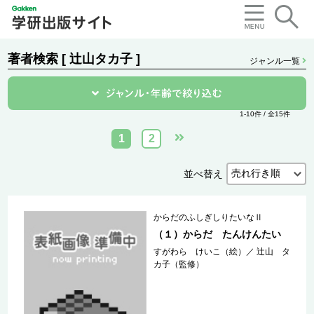
著者検索 [ 辻山タカ子 ]
ジャンル一覧
1-10件 / 全15件
1
2
並べ替え
からだのふしぎしりたいなⅡ
（１）からだ たんけんたい
すがわら けいこ（絵）
／
辻山 タ
カ子（監修）