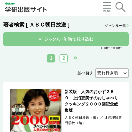
著者検索 [ ＡＢＣ朝日放送 ]
ジャンル一覧
1-10件 / 全18件
1
2
並べ替え
新装版 人気のおかず２６
０ 上沼恵美子のおしゃべり
クッキング２０００回記念総
集版
ＡＢＣ朝日放送（編）
／
辻調理師専
門学校（編）