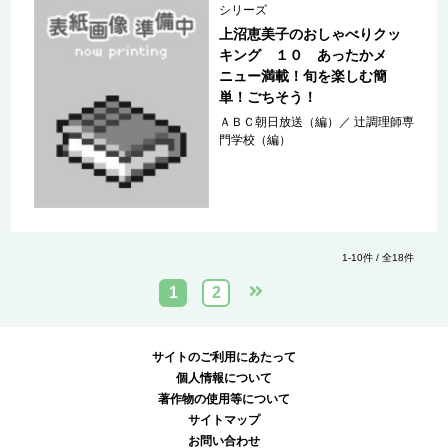
シリーズ
上沼恵美子のおしゃべりクッ
キング １０ あったかメ
ニュー満載！旬を楽しむ簡
単！ごちそう！
ＡＢＣ朝日放送（編）
／
辻調理師専
門学校（編）
1-10件 / 全18件
1
2
サイトのご利用にあたって
個人情報について
著作物の使用等について
サイトマップ
お問い合わせ