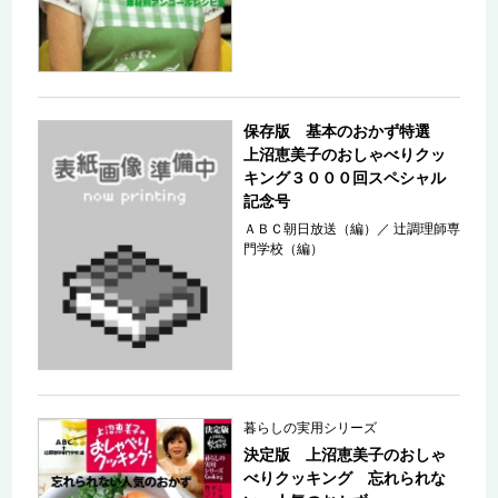
保存版 基本のおかず特選
上沼恵美子のおしゃべりクッ
キング３０００回スペシャル
記念号
ＡＢＣ朝日放送（編）
／
辻調理師専
門学校（編）
暮らしの実用シリーズ
決定版 上沼恵美子のおしゃ
べりクッキング 忘れられな