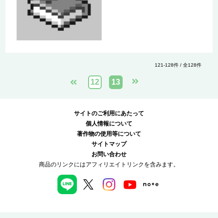
121-128件 / 全128件
12
13
サイトのご利用にあたって
個人情報について
著作物の使用等について
サイトマップ
お問い合わせ
商品のリンクにはアフィリエイトリンクを含みます。