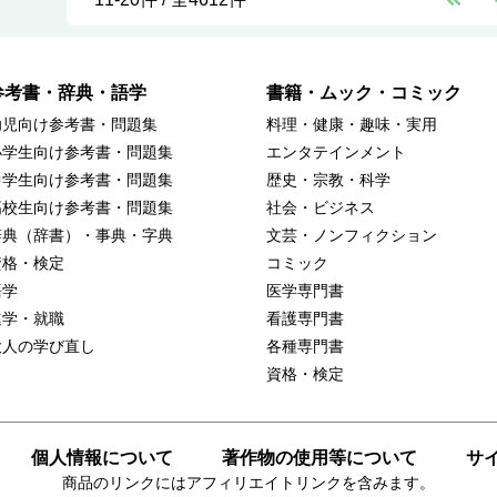
参考書・辞典・語学
書籍・ムック・コミック
幼児向け参考書・問題集
料理・健康・趣味・実用
小学生向け参考書・問題集
エンタテインメント
中学生向け参考書・問題集
歴史・宗教・科学
高校生向け参考書・問題集
社会・ビジネス
辞典（辞書）・事典・字典
文芸・ノンフィクション
資格・検定
コミック
語学
医学専門書
進学・就職
看護専門書
大人の学び直し
各種専門書
資格・検定
個人情報について
著作物の使用等について
サ
商品のリンクにはアフィリエイトリンクを含みます。