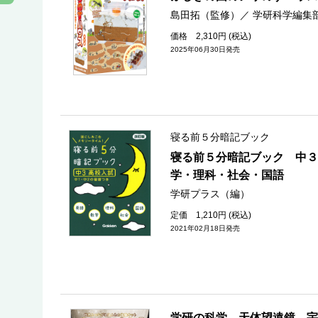
島田拓（監修）
／
学研科学編集
価格 2,310円 (税込)
2025年06月30日発売
寝る前５分暗記ブック
寝る前５分暗記ブック 中３
学・理科・社会・国語
学研プラス（編）
定価 1,210円 (税込)
2021年02月18日発売
学研の科学 天体望遠鏡 