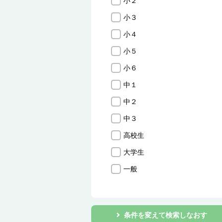
小２
小３
小４
小５
小６
中１
中２
中３
高校生
大学生
一般
条件を変えて検索しなおす