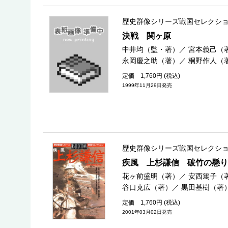
歴史群像シリーズ戦国セレクシ
決戦 関ヶ原
中井均（監・著）
／
宮本義己（
永岡慶之助（著）
／
桐野作人（
定価 1,760円 (税込)
1999年11月29日発売
歴史群像シリーズ戦国セレクシ
疾風 上杉謙信 破竹の懸り
花ヶ前盛明（著）
／
安西篤子（
谷口克広（著）
／
黒田基樹（著
定価 1,760円 (税込)
2001年03月02日発売