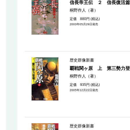
信長帝王伝 ２ 信長復活篇
桐野作人（著）
定価 880円 (税込)
2003年05月29日発売
歴史群像新書
覇戦関ヶ原 上 第三勢力登
桐野作人（著）
定価 935円 (税込)
2005年12月22日発売
歴史群像新書