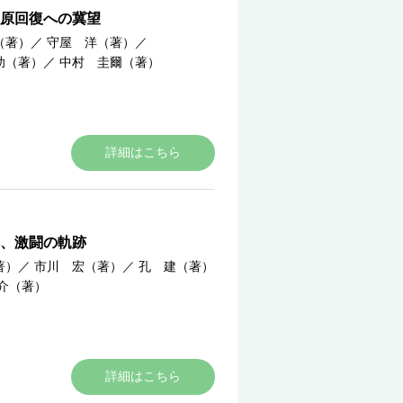
原回復への冀望
（著）
／
守屋 洋（著）
／
助（著）
／
中村 圭爾（著）
詳細はこちら
、激闘の軌跡
著）
／
市川 宏（著）
／
孔 建（著）
介（著）
詳細はこちら