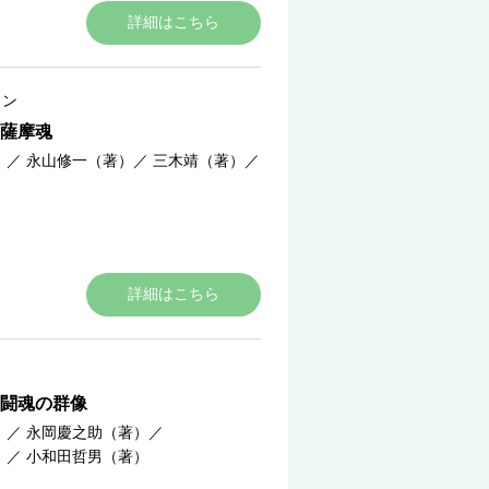
詳細はこちら
ョン
薩摩魂
）
／
永山修一（著）
／
三木靖（著）
／
）
詳細はこちら
闘魂の群像
）
／
永岡慶之助（著）
／
）
／
小和田哲男（著）