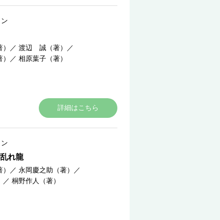
ョン
著）
／
渡辺 誠（著）
／
著）
／
相原葉子（著）
詳細はこちら
ョン
乱れ龍
著）
／
永岡慶之助（著）
／
）
／
桐野作人（著）