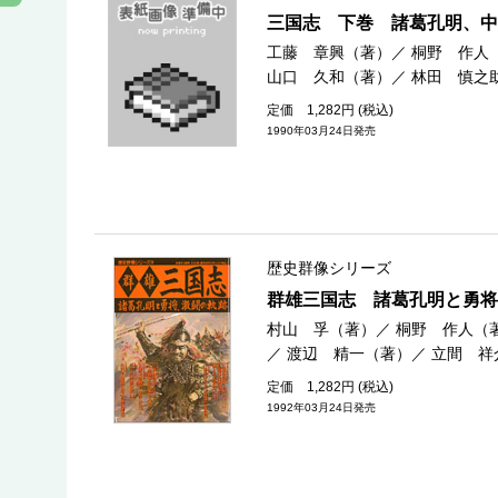
三国志 下巻 諸葛孔明、中
工藤 章興（著）
／
桐野 作人
山口 久和（著）
／
林田 慎之
定価 1,282円 (税込)
1990年03月24日発売
歴史群像シリーズ
群雄三国志 諸葛孔明と勇将
村山 孚（著）
／
桐野 作人（
／
渡辺 精一（著）
／
立間 祥
定価 1,282円 (税込)
1992年03月24日発売