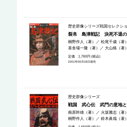
歴史群像シリーズ戦国セレクシ
裂帛 島津戦記 決死不退の
桐野作人（著）
／
松尾千歳（著
喜舎場一隆（著）
／
大山格（著
定価 1,760円 (税込)
2001年06月28日発売
歴史群像シリーズ
戦国 武心伝 武門の意地と
南原幹雄（著）
／
火坂雅志（著
桐野作人（著）
／
鈴木眞哉（著