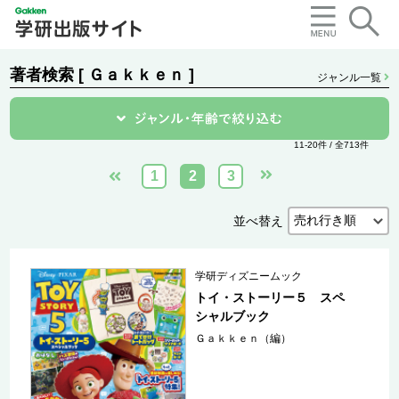
著者検索 [ Ｇａｋｋｅｎ ]
ジャンル一覧
11-20件 / 全713件
1
2
3
並べ替え
学研ディズニームック
トイ・ストーリー５ スペ
シャルブック
Ｇａｋｋｅｎ（編）