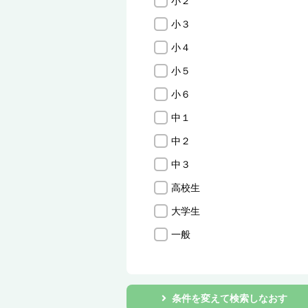
小２
小３
小４
小５
小６
中１
中２
中３
高校生
大学生
一般
条件を変えて検索しなおす