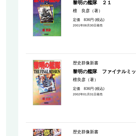
黎明の艦隊 ２１
檀 良彦（著）
定価 836円 (税込)
2001年08月30日発売
歴史群像新書
黎明の艦隊 ファイナルミッ
檀良彦（著）
定価 836円 (税込)
2002年01月31日発売
歴史群像新書