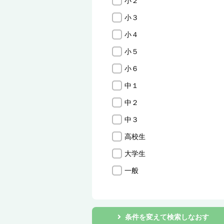
小２
小３
小４
小５
小６
中１
中２
中３
高校生
大学生
一般
条件を変えて検索しなおす