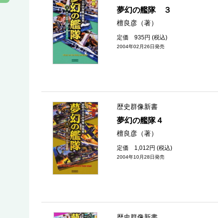
夢幻の艦隊 ３
檀良彦（著）
定価 935円 (税込)
2004年02月26日発売
歴史群像新書
夢幻の艦隊４
檀良彦（著）
定価 1,012円 (税込)
2004年10月28日発売
歴史群像新書