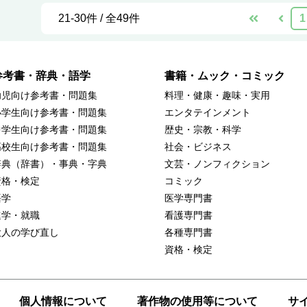
21-30件 / 全49件
1
参考書・辞典・語学
書籍・ムック・コミック
幼児向け参考書・問題集
料理・健康・趣味・実用
小学生向け参考書・問題集
エンタテインメント
中学生向け参考書・問題集
歴史・宗教・科学
高校生向け参考書・問題集
社会・ビジネス
辞典（辞書）・事典・字典
文芸・ノンフィクション
資格・検定
コミック
語学
医学専門書
進学・就職
看護専門書
大人の学び直し
各種専門書
資格・検定
個人情報について
著作物の使用等について
サ