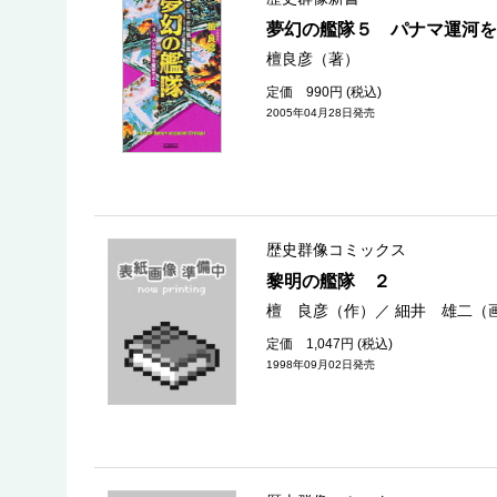
夢幻の艦隊５ パナマ運河を
檀良彦（著）
定価 990円 (税込)
2005年04月28日発売
歴史群像コミックス
黎明の艦隊 ２
檀 良彦（作）
／
細井 雄二（
定価 1,047円 (税込)
1998年09月02日発売