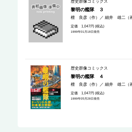
歴史群像コミックス
黎明の艦隊 ３
檀 良彦（作）
／
細井 雄二（
定価 1,047円 (税込)
1999年01月18日発売
歴史群像コミックス
黎明の艦隊 ４
檀 良彦（作）
／
細井 雄二（
定価 1,047円 (税込)
1999年05月28日発売