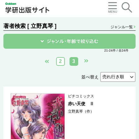
著者検索 [ 立野真琴 ]
ジャンル一覧
21-24件 / 全24件
2
3
並べ替え
ピチコミックス
赤い天使 Ⅱ
立野真琴（作）