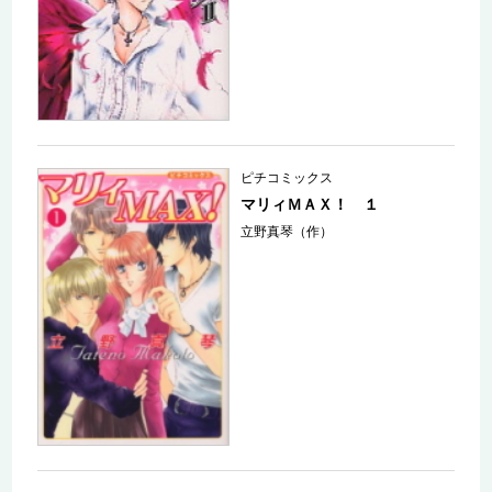
ピチコミックス
マリィＭＡＸ！ １
立野真琴（作）