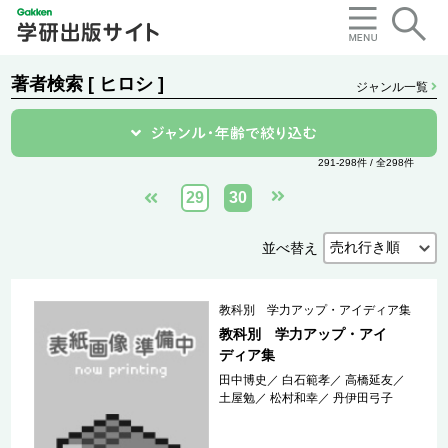
著者検索 [ ヒロシ ]
ジャンル一覧
291-298件 / 全298件
29
30
並べ替え
教科別 学力アップ・アイディア集
教科別 学力アップ・アイ
ディア集
田中博史
／
白石範孝
／
高橋延友
／
土屋勉
／
松村和幸
／
丹伊田弓子