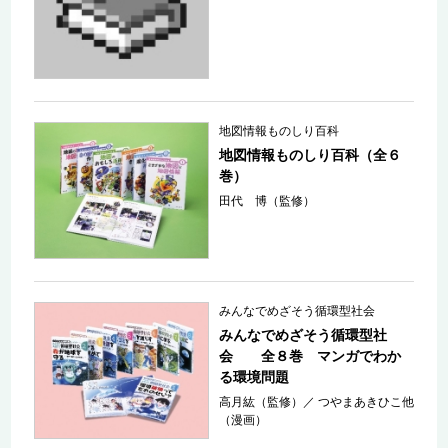
地図情報ものしり百科
地図情報ものしり百科（全６
巻）
田代 博（監修）
みんなでめざそう循環型社会
みんなでめざそう循環型社
会 全８巻 マンガでわか
る環境問題
高月紘（監修）
／
つやまあきひこ他
（漫画）