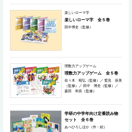
楽しいローマ字
楽しいローマ字 全５巻
田中博史（監修）
理数力アップゲーム
理数力アップゲーム 全５巻
佐々木 昭弘（監修）
／
鷲見 辰美
（監修）
／
田中 博史（監修）
／
森田 和良（監修）
学研の中学年向け定番読み物
セット 全６巻
あべひろしほか（作・絵）