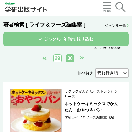
著者検索 [ ライフ＆フーズ編集室 ]
ジャンル一覧
291-296件 / 全296件
29
30
並べ替え
ラクラクかんたんベストレシピシ
リーズ
ホットケーキミックスでかん
たん！おやつ＆パン
学研ライフ＆フーズ編集室（編）