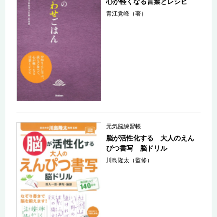
心が軽くなる言葉とレシピ
青江覚峰（著）
元気脳練習帳
脳が活性化する 大人のえん
ぴつ書写 脳ドリル
川島隆太（監修）