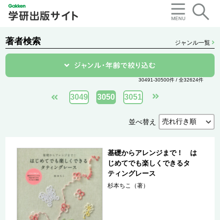
著者検索
ジャンル一覧
30491-30500件 / 全32624件
3049
3050
3051
並べ替え
基礎からアレンジまで！ は
じめてでも楽しくできるタ
ティングレース
杉本ちこ（著）