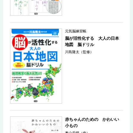
元気脳練習帳
脳が活性化する 大人の日本
地図 脳ドリル
川島隆太（監修）
赤ちゃんのための かわいい
小もの
奥山千晴（作）