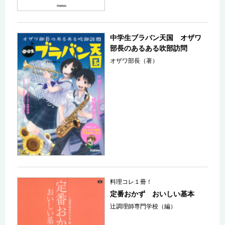
中学生ブラバン天国 オザワ
部長のあるある吹部訪問
オザワ部長（著）
料理コレ１冊！
定番おかず おいしい基本
辻調理師専門学校（編）