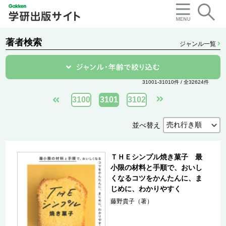
著者検索
ジャンル一覧
31001-31010件 / 全32624件
3100
3101
3102
並べ替え
ＴＨＥシンプル焼き菓子 最
小限の材料と手順で、おいし
くなるコツをかんたんに、ま
じめに、わかりやすく
藤野貴子（著）