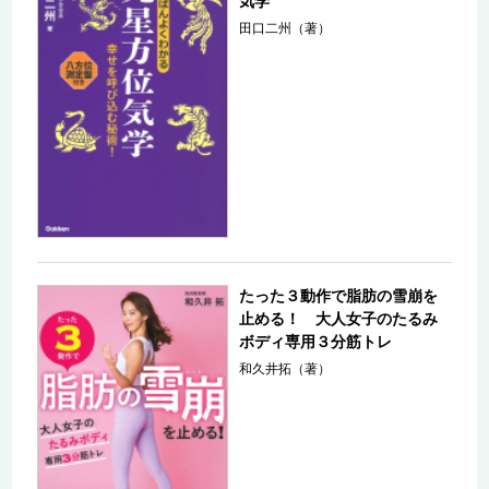
気学
田口二州（著）
たった３動作で脂肪の雪崩を
止める！ 大人女子のたるみ
ボディ専用３分筋トレ
和久井拓（著）