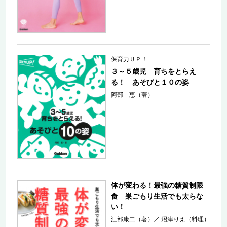
保育力ＵＰ！
３～５歳児 育ちをとらえ
る！ あそびと１０の姿
阿部 恵（著）
体が変わる！最強の糖質制限
食 巣ごもり生活でも太らな
い！
江部康二（著）
／
沼津りえ（料理）