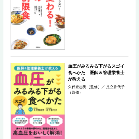
血圧がみるみる下がるスゴイ
食べかた 医師＆管理栄養士
が教える
久代登志男（監修）
／
足立香代子
（監修）