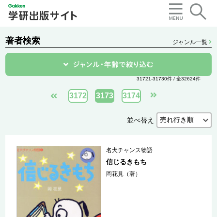
著者検索
ジャンル一覧
31721-31730件 / 全32624件
3172
3173
3174
並べ替え
名犬チャンス物語
信じるきもち
岡花見（著）