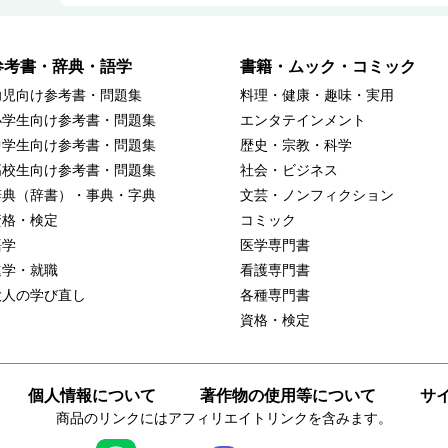
参考書・辞典・語学
書籍・ムック・コミック
幼児向け参考書・問題集
料理・健康・趣味・実用
小学生向け参考書・問題集
エンタテインメント
中学生向け参考書・問題集
歴史・宗教・科学
高校生向け参考書・問題集
社会・ビジネス
辞典（辞書）・事典・字典
文芸・ノンフィクション
資格・検定
コミック
語学
医学専門書
進学・就職
看護専門書
大人の学び直し
各種専門書
資格・検定
個人情報について
著作物の使用等について
サ
商品のリンクにはアフィリエイトリンクを含みます。