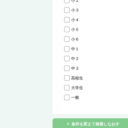
小２
小３
小４
小５
小６
中１
中２
中３
高校生
大学生
一般
条件を変えて検索しなおす