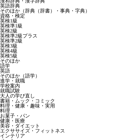
漢和辞典・漢字辞典
英語辞典
そのほか（辞典（辞書）・事典・字典）
資格・検定
英検1級
英検準1級
英検2級
英検準2級プラス
英検準2級
英検3級
英検4級
英検5級
そのほか
語学
英語
そのほか（語学）
進学・就職
学校案内
就職試験
大人の学び直し
書籍・ムック・コミック
料理・健康・趣味・実用
料理
お菓子・パン
健康・医療
美容・ダイエット
エクササイズ・フィットネス
インテリア