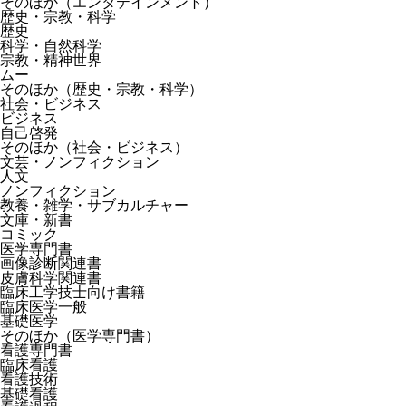
そのほか（エンタテインメント）
歴史・宗教・科学
歴史
科学・自然科学
宗教・精神世界
ムー
そのほか（歴史・宗教・科学）
社会・ビジネス
ビジネス
自己啓発
そのほか（社会・ビジネス）
文芸・ノンフィクション
人文
ノンフィクション
教養・雑学・サブカルチャー
文庫・新書
コミック
医学専門書
画像診断関連書
皮膚科学関連書
臨床工学技士向け書籍
臨床医学一般
基礎医学
そのほか（医学専門書）
看護専門書
臨床看護
看護技術
基礎看護