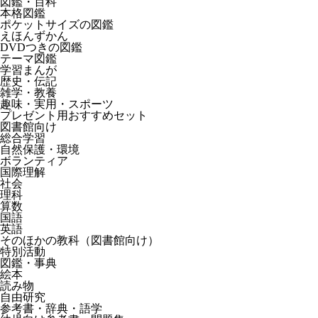
図鑑・百科
本格図鑑
ポケットサイズの図鑑
えほんずかん
DVDつきの図鑑
テーマ図鑑
学習まんが
歴史・伝記
雑学・教養
趣味・実用・スポーツ
プレゼント用おすすめセット
図書館向け
総合学習
自然保護・環境
ボランティア
国際理解
社会
理科
算数
国語
英語
そのほかの教科（図書館向け）
特別活動
図鑑・事典
絵本
読み物
自由研究
参考書・辞典・語学