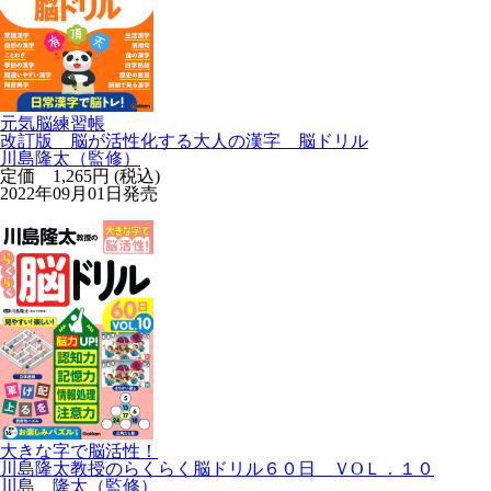
元気脳練習帳
改訂版 脳が活性化する大人の漢字 脳ドリル
川島隆太（監修）
定価 1,265円 (税込)
2022年09月01日発売
大きな字で脳活性！
川島隆太教授のらくらく脳ドリル６０日 ＶОＬ．１０
川島 隆太（監修）