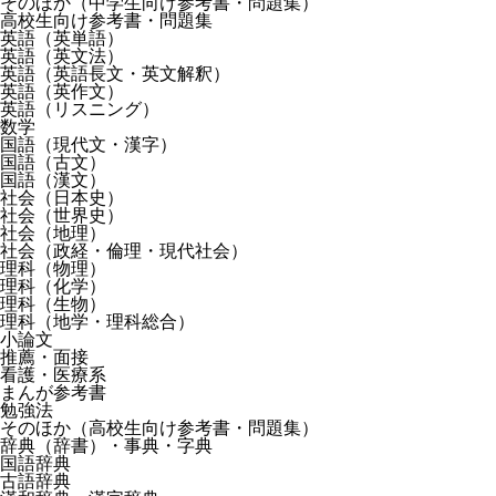
そのほか（中学生向け参考書・問題集）
高校生向け参考書・問題集
英語（英単語）
英語（英文法）
英語（英語長文・英文解釈）
英語（英作文）
英語（リスニング）
数学
国語（現代文・漢字）
国語（古文）
国語（漢文）
社会（日本史）
社会（世界史）
社会（地理）
社会（政経・倫理・現代社会）
理科（物理）
理科（化学）
理科（生物）
理科（地学・理科総合）
小論文
推薦・面接
看護・医療系
まんが参考書
勉強法
そのほか（高校生向け参考書・問題集）
辞典（辞書）・事典・字典
国語辞典
古語辞典