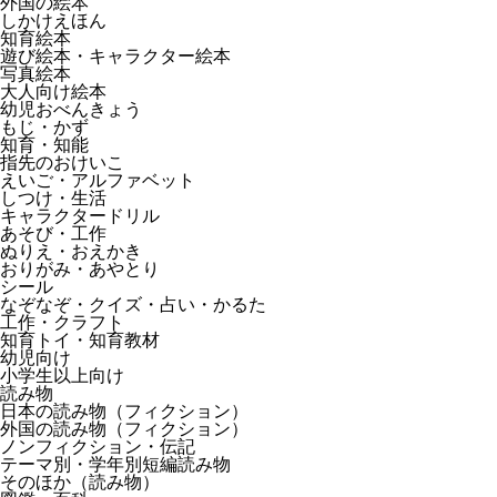
外国の絵本
しかけえほん
知育絵本
遊び絵本・キャラクター絵本
写真絵本
大人向け絵本
幼児おべんきょう
もじ・かず
知育・知能
指先のおけいこ
えいご・アルファベット
しつけ・生活
キャラクタードリル
あそび・工作
ぬりえ・おえかき
おりがみ・あやとり
シール
なぞなぞ・クイズ・占い・かるた
工作・クラフト
知育トイ・知育教材
幼児向け
小学生以上向け
読み物
日本の読み物（フィクション）
外国の読み物（フィクション）
ノンフィクション・伝記
テーマ別・学年別短編読み物
そのほか（読み物）