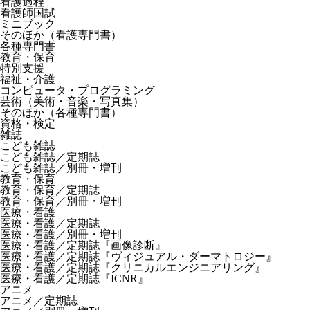
看護過程
看護師国試
ミニブック
そのほか（看護専門書）
各種専門書
教育・保育
特別支援
福祉・介護
コンピュータ・プログラミング
芸術（美術・音楽・写真集）
そのほか（各種専門書）
資格・検定
雑誌
こども雑誌
こども雑誌／定期誌
こども雑誌／別冊・増刊
教育・保育
教育・保育／定期誌
教育・保育／別冊・増刊
医療・看護
医療・看護／定期誌
医療・看護／別冊・増刊
医療・看護／定期誌『画像診断』
医療・看護／定期誌『ヴィジュアル・ダーマトロジー』
医療・看護／定期誌『クリニカルエンジニアリング』
医療・看護／定期誌『ICNR』
アニメ
アニメ／定期誌