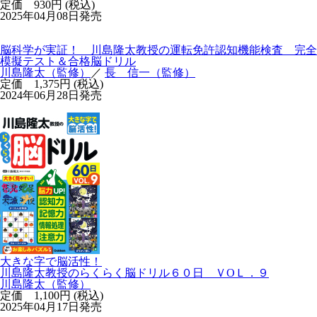
学研ムック 元気脳練習帳
脳が活性化する１００日間パズル プラス「昭和 思い出し」
編③
川島 隆太（監修）
定価 930円 (税込)
2025年04月08日発売
脳科学が実証！ 川島隆太教授の運転免許認知機能検査 完全
模擬テスト＆合格脳ドリル
川島隆太（監修）
／
長 信一（監修）
定価 1,375円 (税込)
2024年06月28日発売