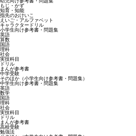
幼児向け参考書・問題集
もじ・かず
知育・知能
指先のおけいこ
えいご・アルファベット
キャラクタードリル
小学生向け参考書・問題集
英語
算数
国語
理科
社会
実技科目
ドリル
まんが参考書
中学受験
そのほか（小学生向け参考書・問題集）
中学生向け参考書・問題集
英語
数学
国語
理科
社会
実技科目
ドリル
まんが参考書
高校受験
勉強法