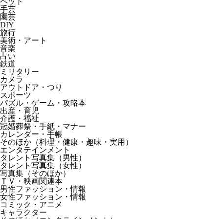
ペット
手芸
園芸
DIY
旅行
美術・アート
音楽
占い
鉄道
ミリタリー
カメラ
アウトドア・つり
スポーツ
パズル・ゲーム・攻略本
出産・育児
介護・福祉
冠婚葬祭・手紙・マナー
カレンダー・手帳
そのほか（料理・健康・趣味・実用）
エンタテインメント
タレント写真集（男性）
タレント写真集（女性）
写真集（そのほか）
ＴＶ・映画関連本
男性ファッション・情報
女性ファッション・情報
コミック・アニメ
キャラクター