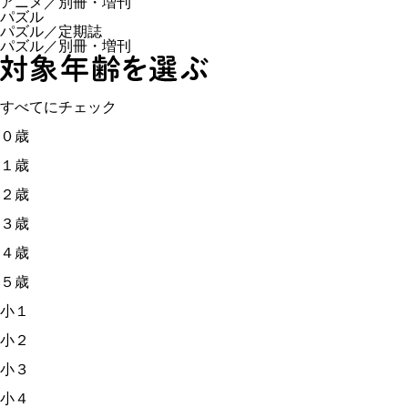
アニメ／別冊・増刊
パズル
パズル／定期誌
パズル／別冊・増刊
すべてにチェック
０歳
１歳
２歳
３歳
４歳
５歳
小１
小２
小３
小４