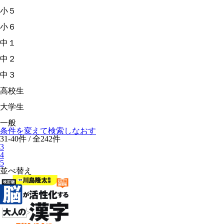
小５
小６
中１
中２
中３
高校生
大学生
一般
条件を変えて検索しなおす
31-40件 / 全242件
3
4
5
並べ替え