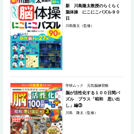
新 川島隆太教授のらくらく
脳体操 にこにこパズル９０
日
川島隆太（監修）
学研ムック 元気脳練習帳
脳が活性化する１００日間パ
ズル プラス「昭和 思い出
し」編③
川島 隆太（監修）