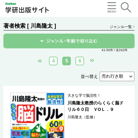
著者検索 [ 川島隆太 ]
ジャンル一覧
41-50件 / 全242件
4
5
6
並べ替え
大きな字で脳活性！
川島隆太教授のらくらく脳ド
リル６０日 ＶОＬ．９
川島隆太（監修）