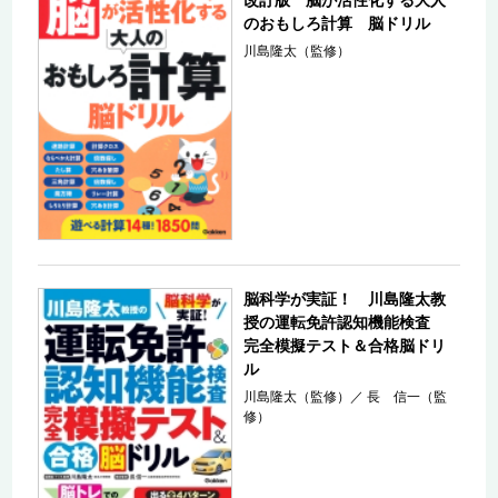
のおもしろ計算 脳ドリル
川島隆太（監修）
脳科学が実証！ 川島隆太教
授の運転免許認知機能検査
完全模擬テスト＆合格脳ドリ
ル
川島隆太（監修）
／
長 信一（監
修）