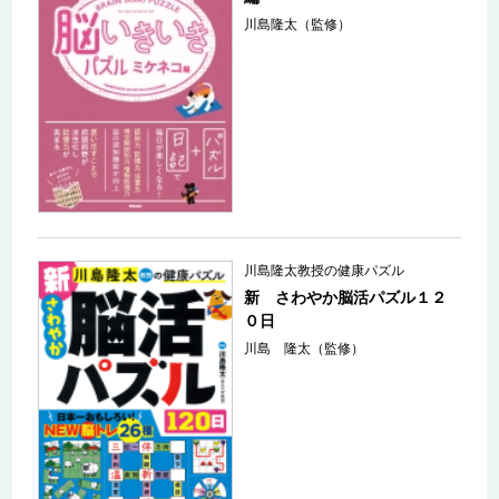
川島隆太（監修）
川島隆太教授の健康パズル
新 さわやか脳活パズル１２
０日
川島 隆太（監修）