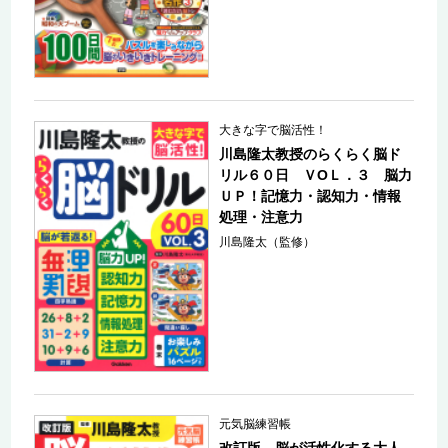
大きな字で脳活性！
川島隆太教授のらくらく脳ド
リル６０日 ＶОＬ．３ 脳力
ＵＰ！記憶力・認知力・情報
処理・注意力
川島隆太（監修）
元気脳練習帳
改訂版 脳が活性化する大人