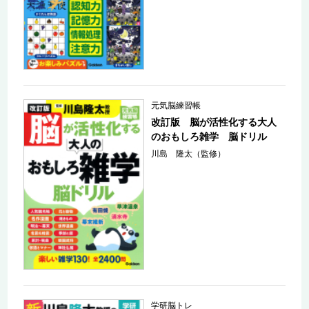
元気脳練習帳
改訂版 脳が活性化する大人
のおもしろ雑学 脳ドリル
川島 隆太（監修）
学研脳トレ