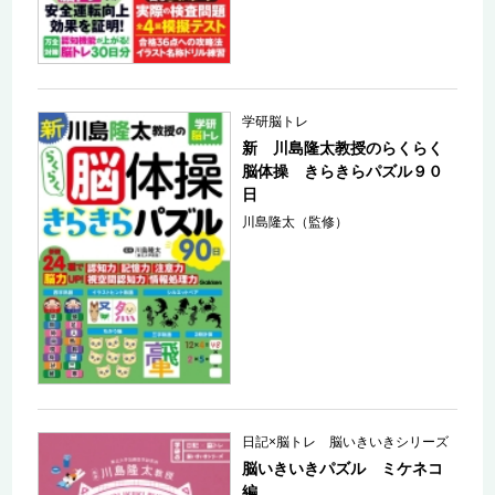
学研脳トレ
新 川島隆太教授のらくらく
脳体操 きらきらパズル９０
日
川島隆太（監修）
日記×脳トレ 脳いきいきシリーズ
脳いきいきパズル ミケネコ
編