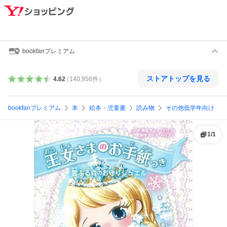
bookfanプレミアム
ストアトップを見る
4.62
（
140,956
件
）
bookfanプレミアム
本
絵本・児童書
読み物
その他低学年向け
1
/
1