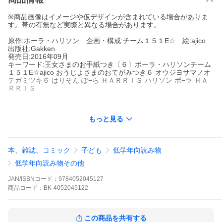
※商品画像はイメージや仮デザインが含まれている場合がありま
す。帯の有無など実際と異なる場合があります。
原作:ポーラ・ハリソン 企画・構成:チーム１５１E☆ 絵:ajico
出版社:Gakken
発売日:2016年09月
キーワード:王女さまのお手紙つき〔６〕ポーラ・ハリソンチーム
１５１E☆ajico おうじよさまのおてがみつき６ オウジヨサマノオ
テガミツキ６ はりそん ぽ−ら ＨＡＲＲＩＳ ハリソン ポ−ラ ＨＡ
ＲＲＩＳ
もっと見る
著者名:
ポーラ・ハリソン
チーム１５１E☆
ajico
出版社名:
Gakken
だれかの心の真実に気づいたとき女の子は何倍も強くなるよ…雪
本、雑誌、コミック
子ども
低学年向読み物
ふる森の国にすむフレイア姫。なやみは過保護なお父さまに、き
びしく管理されていることでした。ある日、ほかの国の王女さま
低学年向読み物その他
たちがお城へやってきて…。おてんばな赤ちゃんネコや、ファー
のコート、スケート、お母さまの形見のペンダントも登場。かわ
JAN/ISBNコード：
9784052045127
いくて、かしこくて、勇気ある女の子へおくる、おとぎ話です。
商品
コード：
BK-4052045122
３・４・５年に。
※本データはこの商品が発売された時点の情報です。
この商品を共有する