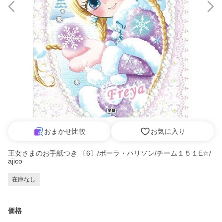
おまかせ比較
お気に入り
王女さまのお手紙つき 〔6〕/ポーラ・ハリソン/チーム１５１E☆/
ajico
在庫なし
価格