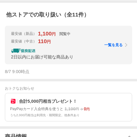
他ストアでの取り扱い（全
11
件）
1,100
最安値
（新品）
閲覧中
円
110
最安値
（中古）
円
一覧を見る
2日以内にお届け可能な商品あり
8/7 9:00
時点
おトクなお知らせ
合計5,000円相当プレゼント！
1,100
0
PayPayカード入会特典を使うと
円
円
うち2,000円相当は利用先・期間限定。他条件あり
商品情報