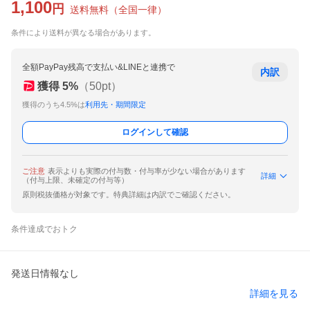
1,100
円
送料無料
（
全国一律
）
条件により送料が異なる場合があります。
全額PayPay残高で支払い&LINEと連携で
内訳
獲得
5
%
（
50
pt）
獲得のうち4.5%は
利用先・期間限定
ログインして確認
ご注意
表示よりも実際の付与数・付与率が少ない場合があります
詳細
（付与上限、未確定の付与等）
原則税抜価格が対象です。特典詳細は内訳でご確認ください。
条件達成でおトク
発送日情報なし
詳細を見る