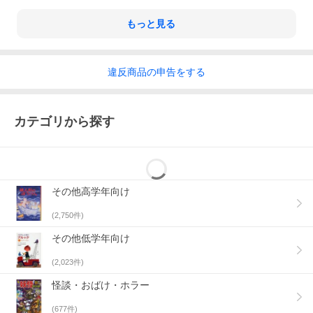
もっと見る
違反
商品の
申告をする
カテゴリから探す
その他高学年向け
(
2,750
件)
その他低学年向け
(
2,023
件)
怪談・おばけ・ホラー
(
677
件)