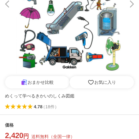
おまかせ比較
お気に入り
めくって学べるきかいのしくみ図鑑
4.78
（
18
件
）
価格
2,420
円
送料無料
（
全国一律
）