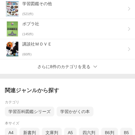
学習図鑑その他
(
521
件)
ポプラ社
(
145
件)
講談社ＭＯＶＥ
(
60
件)
さらに8件のカテゴリを見る
関連ジャンルから探す
カテゴリ
学習百科図鑑シリーズ
学習かがくの本
本サイズ
A4
新書判
文庫判
A5
四六判
B6判
B5