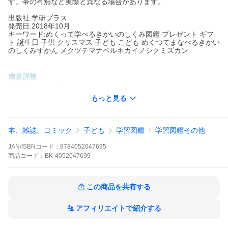
す。帯の有無など実際と異なる場合があります。
出版社:学研プラス
発売日:2018年10月
キーワード:めくって学べるきかいのしくみ図鑑 プレゼント ギフ
ト 誕生日 子供 クリスマス 子ども こども めくつてまなべるきかい
のしくみずかん メクツテマナベルキカイノシクミズカン
出版社名:
学研プラス
もっと見る
「トイレの水はどうして流れるの？」「自動販売機の中はどうな
っているの？」ふだん見たりさわったりしている機械や道具のし
くみをしかけイラストを使って解説する図鑑です。乗り物のペー
ジもあり、この１冊で子どもたちの素朴な疑問がスッキリ解決！
本、雑誌、コミック
子ども
学習図鑑
学習図鑑その他
※本データはこの商品が発売された時点の情報です。
JAN/ISBNコード：
9784052047695
商品
コード：
BK-4052047699
この商品を共有する
アフィリエイトで紹介する