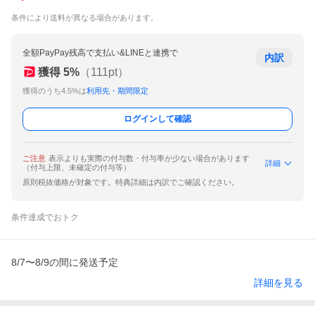
条件により送料が異なる場合があります。
全額PayPay残高で支払い&LINEと連携で
内訳
獲得
5
%
（
111
pt）
獲得のうち4.5%は
利用先・期間限定
ログインして確認
ご注意
表示よりも実際の付与数・付与率が少ない場合があります
詳細
（付与上限、未確定の付与等）
原則税抜価格が対象です。特典詳細は内訳でご確認ください。
条件達成でおトク
8/7〜8/9の間に発送予定
詳細を見る