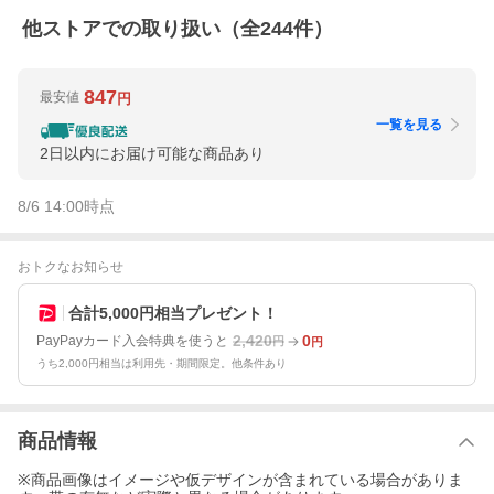
他ストアでの取り扱い（全
244
件）
847
最安値
円
一覧を見る
2日以内にお届け可能な商品あり
8/6 14:00
時点
おトクなお知らせ
合計5,000円相当プレゼント！
2,420
0
PayPayカード入会特典を使うと
円
円
うち2,000円相当は利用先・期間限定。他条件あり
商品情報
※商品画像はイメージや仮デザインが含まれている場合がありま