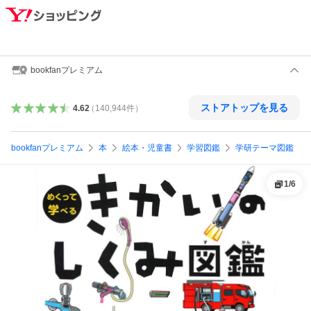
bookfanプレミアム
ストアトップを見る
4.62
（
140,944
件
）
bookfanプレミアム
本
絵本・児童書
学習図鑑
学研テーマ図鑑
1
/
6