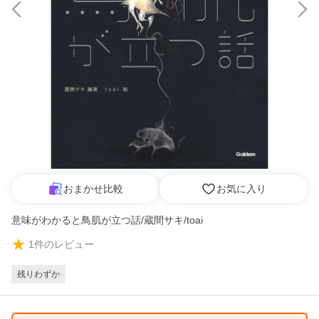
おまかせ比較
お気に入り
意味がわかると鳥肌が立つ話/蔵間サキ/toai
1
件のレビュー
残りわずか