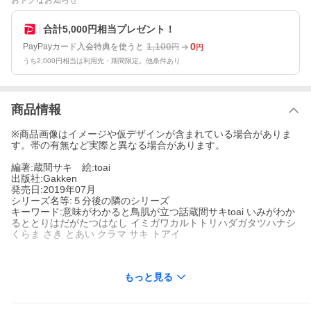
おトクなお知らせ
合計5,000円相当プレゼント！
1,100
0
PayPayカード入会特典を使うと
円
円
うち2,000円相当は利用先・期間限定。他条件あり
商品情報
※商品画像はイメージや仮デザインが含まれている場合がありま
す。帯の有無など実際と異なる場合があります。
編著:蔵間サキ 絵:toai
出版社:Gakken
発売日:2019年07月
シリーズ名等:５分後の隣のシリーズ
キーワード:意味がわかると鳥肌が立つ話蔵間サキtoai いみがわか
るととりはだがたつはなし イミガワカルトトリハダガタツハナシ
くらま さき とあい クラマ サキ トアイ
もっと見る
著者名:
蔵間サキ
toai
出版社名:
Gakken
シリーズ名等:
５分後の隣のシリーズ