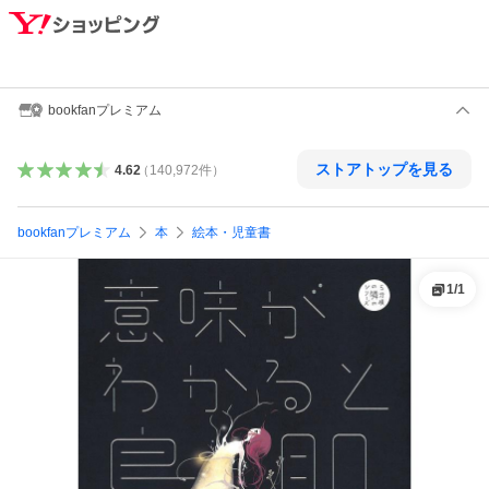
bookfanプレミアム
ストアトップを見る
4.62
（
140,972
件
）
bookfanプレミアム
本
絵本・児童書
1
/
1