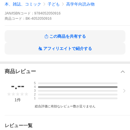
本、雑誌、コミック
子ども
高学年向読み物
超人気「５分後に意外な結末」シリーズの、公式ライバルシリー
ズ始動。何気ない物語、でも、ページをめくって意味がわかる
JAN/ISBNコード：
9784052050916
と、ぞわっと鳥肌が立つ。恐怖だけではなく、感動、笑いなど、
商品
コード：
BK-4052050916
全８０編以上のさまざまなタイプの「鳥肌」をご用意。
※本データはこの商品が発売された時点の情報です。
この商品を共有する
アフィリエイトで紹介する
商品レビュー
-.--
5
4
3
2
1
1
件
総合評価に有効なレビュー数が足りません
レビュー一覧