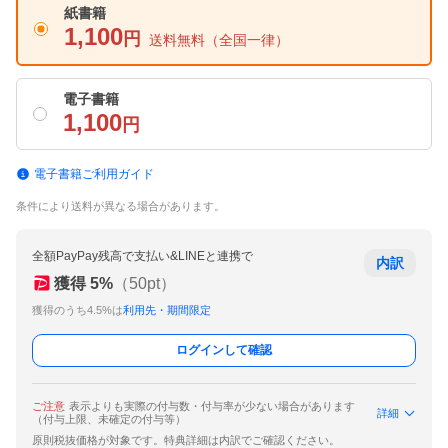
紙書籍
1,100
円
送料無料
（全国一律）
電子書籍
1,100
円
電子書籍ご利用ガイド
条件により送料が異なる場合があります。
全額PayPay残高で支払い&LINEと連携で
内訳
獲得
5
%
（
50
pt）
獲得のうち4.5%は
利用先・期間限定
ログインして確認
ご注意
表示よりも実際の付与数・付与率が少ない場合があります
詳細
（付与上限、未確定の付与等）
原則税抜価格が対象です。特典詳細は内訳でご確認ください。