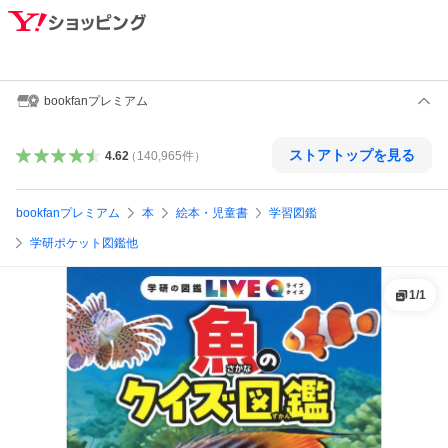
bookfanプレミアム
ストアトップを見る
4.62
（
140,965
件
）
bookfanプレミアム
本
絵本・児童書
学習図鑑
学研ポケット図鑑他
1
/
1