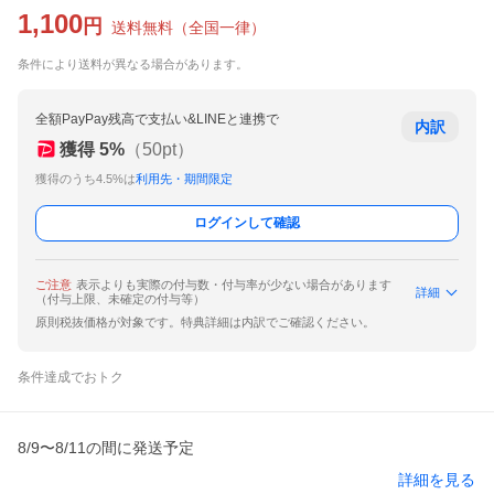
1,100
円
送料無料
（
全国一律
）
条件により送料が異なる場合があります。
全額PayPay残高で支払い&LINEと連携で
内訳
獲得
5
%
（
50
pt）
獲得のうち4.5%は
利用先・期間限定
ログインして確認
ご注意
表示よりも実際の付与数・付与率が少ない場合があります
詳細
（付与上限、未確定の付与等）
原則税抜価格が対象です。特典詳細は内訳でご確認ください。
条件達成でおトク
8/9〜8/11の間に発送予定
詳細を見る