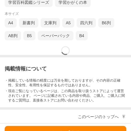
学習百科図鑑シリーズ
学習かがくの本
本サイズ
A4
新書判
文庫判
A5
四六判
B6判
AB判
B5
ペーパーバック
B4
掲載情報について
・掲載している情報の精度には万全を期しておりますが、その内容の正確
性、安全性、有用性を保証するものではありません。
・現在ご覧になっているページは、この
商品
を取り扱うストアによって運営
されています。 ページに記載されている内容
や商品、ご購入
、ご購入に関
するご質問は、直接各ストアにお問い合わせください。
このページのトップへ