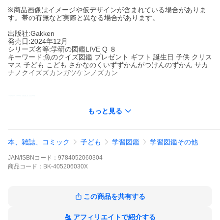
※商品画像はイメージや仮デザインが含まれている場合がありま
す。帯の有無など実際と異なる場合があります。
出版社:Gakken
発売日:2024年12月
シリーズ名等:学研の図鑑LIVE Q ８
キーワード:魚のクイズ図鑑 プレゼント ギフト 誕生日 子供 クリス
マス 子ども こども さかなのくいずずかんがつけんのずかん サカ
ナノクイズズカンガツケンノズカン
出版社名:
Gakken
もっと見る
シリーズ名等:
学研の図鑑LIVE Q ８
１００問全部できるかな？めざせ！魚ものしりはかせ。図鑑公式
クイズブック。
本、雑誌、コミック
子ども
学習図鑑
学習図鑑その他
※本データはこの商品が発売された時点の情報です。
JAN/ISBNコード：
9784052060304
商品
コード：
BK-405206030X
この商品を共有する
アフィリエイトで紹介する