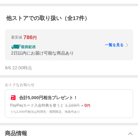
他ストアでの取り扱い（全
17
件）
786
最安値
円
一覧を見る
2日以内にお届け可能な商品あり
8/6 22:00
時点
おトクなお知らせ
合計5,000円相当プレゼント！
1,100
0
PayPayカード入会特典を使うと
円
円
うち2,000円相当は利用先・期間限定。他条件あり
商品情報