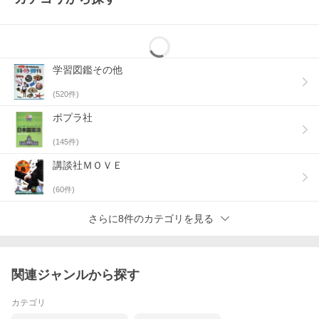
学習図鑑その他
(
520
件)
ポプラ社
(
145
件)
講談社ＭＯＶＥ
(
60
件)
さらに8件のカテゴリを見る
関連ジャンルから探す
カテゴリ