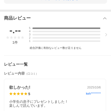
商品レビュー
-.--
5
4
3
2
1
1
件
総合評価に有効なレビュー数が足りません
レビュー一覧
レビュー内容
（口コミ）
欲しかった!
2025/10/6
5
keh********
小学生の息子にプレゼントしました！

楽しんで読んでいます。